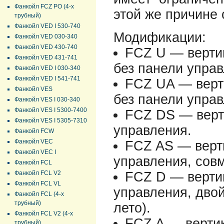
Фанкойл FCZ PO (4-х
этой же причине 
трубный)
Фанкойл VED I 530-740
Модификации:
Фанкойл VED 030-340
Фанкойл VED 430-740
FCZ U — вертик
Фанкойл VED 431-741
без панели управ
Фанкойл VED I 030-340
Фанкойл VED I 541-741
FCZ UA — верти
Фанкойл VES
без панели управ
Фанкойл VES I 030-340
Фанкойл VES I 5300-7400
FCZ DS — верти
Фанкойл VES I 5305-7310
управления.
Фанкойл FCW
Фанкойл VEC
FCZ AS — верти
Фанкойл VEC I
управления, сов
Фанкойл FCL
Фанкойл FCL V2
FCZ D — верти
Фанкойл FCL VL
управления, двой
Фанкойл FCL (4-х
трубный)
лето).
Фанкойл FCL V2 (4-х
FCZ A — вертик
трубный)