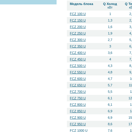
Модель блока
Q Холод
Q Т
кВт
к
FCZ 100 U
1
2
FCZ 150 U
1,3
2
FCZ 200 U
1,6
3
FCZ 250 U
1,9
4
FCZ 300 U
2,7
5
FCZ 350 U
3
6
FCZ 400 U
3,6
7
FCZ 450 U
4
7
FCZ 500 U
4,3
8
FCZ 550 U
4,8
9
FCZ 600 U
4,7
1
FCZ 650 U
5,7
11
FCZ 700 U
5,5
1
FCZ 750 U
6,1
12
FCZ 800 U
6,1
1
FCZ 850 U
6,9
1
FCZ 900 U
6,9
15
FCZ 950 U
8,6
17
FCZ 1000 U
7,6
1