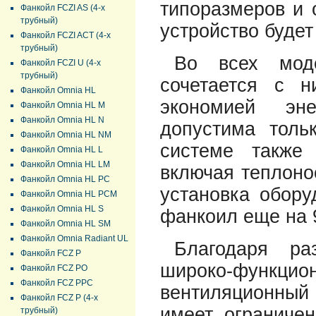
типоразмеров и 
Фанкойл FCZI AS (4-х
трубный)
устройство будет
Фанкойл FCZI ACT (4-х
трубный)
Во всех мод
Фанкойл FCZI U (4-х
трубный)
сочетается с 
Фанкойл Omnia HL
экономией эне
Фанкойл Omnia HL M
Фанкойл Omnia HL N
допустима толь
Фанкойл Omnia HL NM
системе также 
Фанкойл Omnia HL L
Фанкойл Omnia HL LМ
включая теплоно
Фанкойл Omnia HL PC
установка обору
Фанкойл Omnia HL PCM
Фанкойл Omnia HL S
фанкоил еще на 
Фанкойл Omnia HL SM
Фанкойл Omnia Radiant UL
Благодаря ра
Фанкойл FCZ P
широко-функци
Фанкойл FCZ PO
Фанкойл FCZ PPC
вентиляционный
Фанкойл FCZ P (4-х
имеет ограничен
трубный)