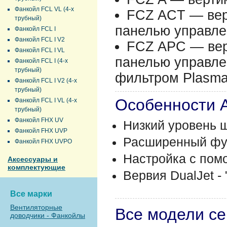
Фанкойл FCL VL (4-х
FCZ ACT — верт
трубный)
панелью управле
Фанкойл FCL I
Фанкойл FCL I V2
FCZ APC — верт
Фанкойл FCL I VL
панелью управлен
Фанкойл FCL I (4-х
трубный)
фильтром Plasmac
Фанкойл FCL I V2 (4-х
трубный)
Особенности 
Фанкойл FCL I VL (4-х
трубный)
Фанкойл FHX UV
Низкий уровень 
Фанкойл FHX UVP
Расширенный фу
Фанкойл FHX UVPO
Настройка с пом
Аксессуары и
комплектующие
Вервия DualJet -
Все марки
Вентиляторные
Все модели с
доводчики - Фанкойлы