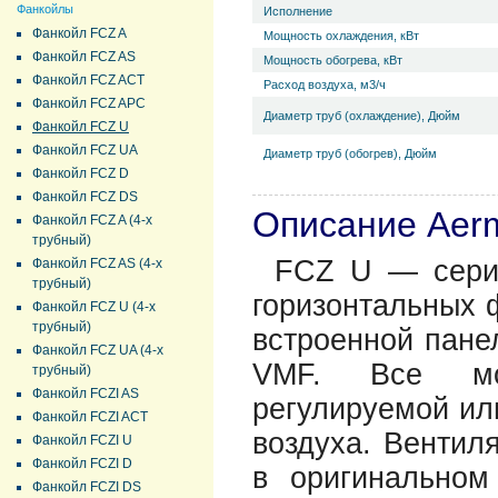
Фанкойлы
Исполнение
Фанкойл FCZ A
Мощность охлаждения, кВт
Фанкойл FCZ AS
Мощность обогрева, кВт
Фанкойл FCZ ACT
Расход воздуха, м3/ч
Фанкойл FCZ APC
Диаметр труб (охлаждение), Дюйм
Фанкойл FCZ U
Фанкойл FCZ UA
Диаметр труб (обогрев), Дюйм
Фанкойл FCZ D
Фанкойл FCZ DS
Описание Aer
Фанкойл FCZ A (4-х
трубный)
FCZ U — серия
Фанкойл FCZ AS (4-х
трубный)
горизонтальных 
Фанкойл FCZ U (4-х
трубный)
встроенной пане
Фанкойл FCZ UA (4-х
VMF. Все мо
трубный)
Фанкойл FCZI AS
регулируемой ил
Фанкойл FCZI ACT
воздуха. Вентил
Фанкойл FCZI U
Фанкойл FCZI D
в оригинальном
Фанкойл FCZI DS