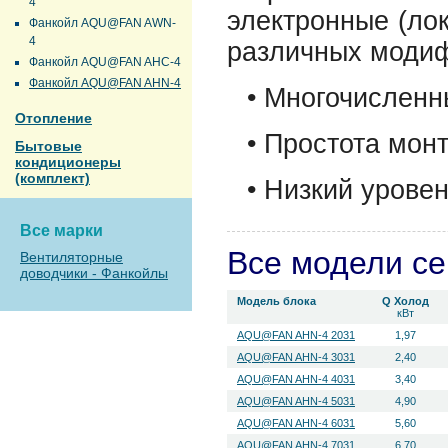
4
электронные (ло
Фанкойл AQU@FAN AWN-
4
различных моди
Фанкойл AQU@FAN AHC-4
Фанкойл AQU@FAN AHN-4
• Многочислен
Отопление
• Простота мон
Бытовые
кондиционеры
(комплект)
• Низкий урове
Все марки
Все модели с
Вентиляторные
доводчики - Фанкойлы
Модель блока
Q Холод
кВт
AQU@FAN AHN-4 2031
1,97
AQU@FAN AHN-4 3031
2,40
AQU@FAN AHN-4 4031
3,40
AQU@FAN AHN-4 5031
4,90
AQU@FAN AHN-4 6031
5,60
AQU@FAN AHN-4 7031
6,70