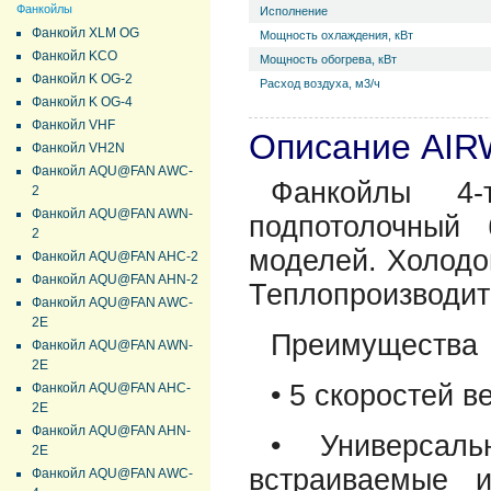
Фанкойлы
Исполнение
Фанкойл XLM OG
Мощность охлаждения, кВт
Фанкойл KCO
Мощность обогрева, кВт
Фанкойл K OG-2
Расход воздуха, м3/ч
Фанкойл K OG-4
Фанкойл VHF
Описание AI
Фанкойл VH2N
Фанкойл AQU@FAN AWC-
Фанкойлы 4
2
Фанкойл AQU@FAN AWN-
подпотолочный 
2
моделей. Холодоп
Фанкойл AQU@FAN AHC-2
Фанкойл AQU@FAN AHN-2
Теплопроизводите
Фанкойл AQU@FAN AWC-
2E
Преимущества
Фанкойл AQU@FAN AWN-
2E
• 5 скоростей в
Фанкойл AQU@FAN AHC-
2E
Фанкойл AQU@FAN AHN-
• Универсал
2E
встраиваемые 
Фанкойл AQU@FAN AWC-