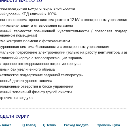
енности BALLU 10
отемпературный кожух специальной формы
кий уровень КПД близкий к 100%
ая трансформаторная система розжига 12 kV с электронным управлени
лнительная защита от высекания пламени
оенный термостат повышенной чувствительности ( позволяет подде
реваемом помещении)
ема контроля пламени с фотоэлементом
оуровневая система безопасности с электронным управлением
мальное потребление электроэнергии (только на работу вентилятора и а
ллический корпус с теплоотражающим экраном
стороннее антикоррозионное покрытие корпуса
ивный бак увеличенного объема
матическое поддержание заданной температуры
оенный датчик уровня топлива
иляционные отверстия в блоке управления
оенный топливный фильтр грубой очистки
тр очистки воздуха
одели серии
ь блока
Q Холод
Q Тепло
Расход воздуха
Уровень ш­ума