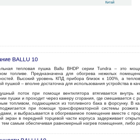
Китай
ание BALLU 10
ельная тепловая пушка Ballu BHDP серии Tundra – это мощ
ном топливе. Предназначена для обогрева нежилых помещени
ностей. Высокий уровень КПД прибора близок к 100%, а тепло
ой пушкой – вполне достаточна для использования устройства в ка
душный поток при помощи вентилятора втягивается внутрь к
нии пушки и проходит через камеру сгорания, где смешивается с
ным топливом, подающимся из топливного бака в форсунку. В ка
поджигается при помощи трансформаторной системы розжига 
одами, и выбрасывается в обогреваемое помещение вместе с про
ой экран в передней торцевой части корпуса задерживает откры
, тем самым обеспечивая равномерный нагрев помещения, либо р