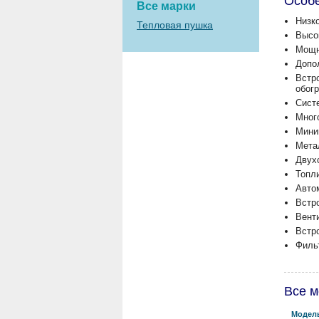
Особ
Все марки
Низк
Тепловая пушка
Высо
Мощн
Допо
Встр
обог
Сист
Мног
Мини
Мета
Двух
Топл
Авто
Встр
Вент
Встр
Филь
Все м
Модел