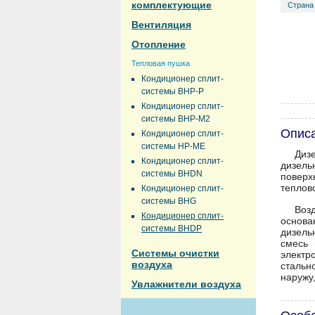
комплектующие
Страна
Вентиляция
Отопление
Тепловая пушка
Кондиционер сплит-
системы BHP-P
Кондиционер сплит-
системы BHP-M2
Опис
Кондиционер сплит-
системы HP-ME
Диз
Кондиционер сплит-
дизель
системы BHDN
поверх
теплов
Кондиционер сплит-
системы BHG
Воз
Кондиционер сплит-
основа
системы BHDP
дизель
смесь 
Системы очистки
электр
воздуха
стальн
наружу
Увлажнители воздуха