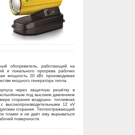
ный обогреватель, работающий на
й и локального прогрева рабочих
вая мощность 20 кВт, производимая
честве мощного генератора тепла.
орпуса через защитную решётку в
 распылённым под высоким давлением
мере сгорания воздушно- топливная
с высокопроизводительными 12 кV
дуктами сгорания. Теплоотражающий
тое пламя и не даёт ему вырываться
абочей поверхности.