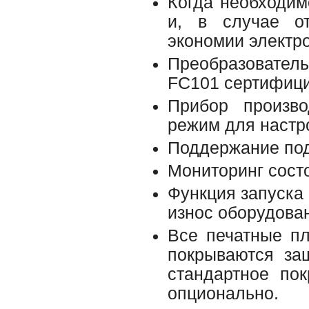
Когда необходим
и, в случае от
экономии электро
Преобразовател
FC101 сертифици
Прибор произво
режим для настро
Поддержание под
Мониторинг сост
Функция запуска 
износ оборудова
Все печатные п
покрываются за
стандартное по
опционально.