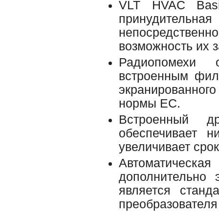
VLT HVAC Basi
принудитель
непосредственно
возможность их з
Радиопомехи 
встроенным фил
экранированного
нормы ЕС.
Встроенный д
обеспечивает н
увеличивает сро
Автоматическ
дополнительно 
является станд
преобразователя