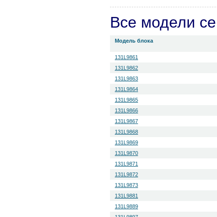
Все модели с
Модель блока
131L9861
131L9862
131L9863
131L9864
131L9865
131L9866
131L9867
131L9868
131L9869
131L9870
131L9871
131L9872
131L9873
131L9881
131L9889