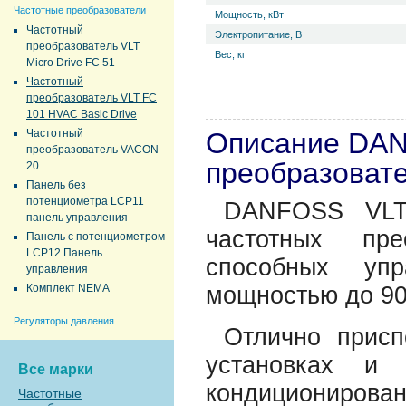
Частотные преобразователи
Мощность, кВт
Частотный
Электропитание, В
преобразователь VLT
Вес, кг
Micro Drive FC 51
Частотный
преобразователь VLT FC
101 HVAC Basic Drive
Частотный
Описание DA
преобразователь VACON
преобразовате
20
Панель без
потенциометра LCP11
DANFOSS VLT
панель управления
частотных пре
Панель с потенциометром
LCP12 Панель
способных упр
управления
Комплект NEMA
мощностью до 90
Регуляторы давления
Отлично прис
установках и 
Все марки
кондиционирован
Частотные