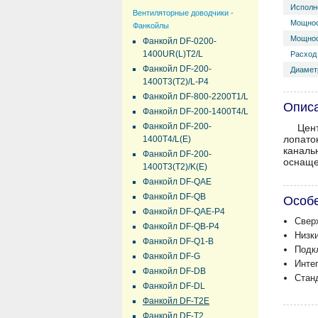
Исполн
Вентиляторные доводчики -
Мощнос
Фанкойлы
Мощнос
Фанкойл DF-0200-
1400UR(L)T2/L
Расход 
Фанкойл DF-200-
Диамет
1400T3(T2)/L-P4
Фанкойл DF-800-2200T1/L
Опис
Фанкойл DF-200-1400T4/L
Фанкойл DF-200-
Цен
лопато
1400T4/L(E)
каналь
Фанкойл DF-200-
оснаще
1400T3(T2)/K(E)
Фанкойл DF-QAE
Фанкойл DF-QB
Особ
Фанкойл DF-QAE-P4
Свер
Фанкойл DF-QB-P4
Низк
Фанкойл DF-Q1-B
Подкл
Фанкойл DF-G
Интег
Фанкойл DF-DB
Стан
Фанкойл DF-DL
Фанкойл DF-T2E
Фанкойл DF-T2