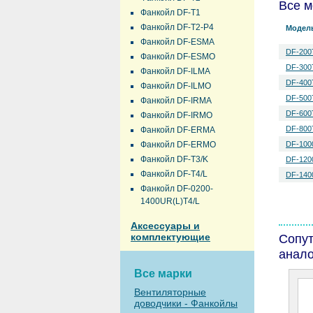
Все м
Фанкойл DF-T1
Фанкойл DF-T2-P4
Модел
Фанкойл DF-ESMA
DF-200
Фанкойл DF-ESMO
DF-300
Фанкойл DF-ILMA
DF-400
Фанкойл DF-ILMO
DF-500
Фанкойл DF-IRMA
DF-600
Фанкойл DF-IRMO
DF-800
Фанкойл DF-ERMA
Фанкойл DF-ERMO
DF-100
Фанкойл DF-T3/K
DF-120
Фанкойл DF-T4/L
DF-140
Фанкойл DF-0200-
1400UR(L)T4/L
Аксессуары и
комплектующие
Сопу
анало
Все марки
Вентиляторные
доводчики - Фанкойлы