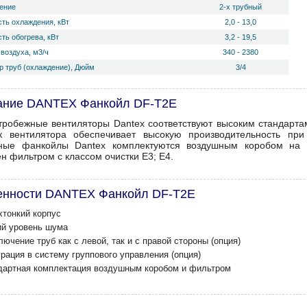
ение
2-х трубный
ть охлаждения, кВт
2,0 - 13,0
ть обогрева, кВт
3,2 - 19,5
воздуха, м3/ч
340 - 2380
р труб (охлаждение), Дюйм
3/4
ание DANTEX Фанкойл DF-T2E
тробежные вентиляторы Dantex соответствуют высоким стандартам
к вентилятора обеспечивает высокую производительность пр
ные фанкойлы Dantex комплектуются воздушным коробом на с
н фильтром с классом очистки E3; E4.
енности DANTEX Фанкойл DF-T2E
хтонкий корпус
ий уровень шума
ючение труб как с левой, так и с правой стороны (опция)
рация в систему группового управления (опция)
дартная комплектация воздушным коробом и фильтром