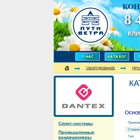
КОН
8 
КЛ
ОБОРУДОВАНИЕ
ПРО
КА
Осно
Произв
Сплит-системы
Страна
Промышленные
Тип
кондиционеры