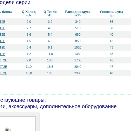
одели серии
ь блока
Q Холод
Q Тепло
Расход воздуха
Уровень ш­ума
кВт
кВт
м3/ч
дБ
T2E
2,0
3,2
340
36
T2E
2,7
4,3
510
38
T2E
3,6
5,4
680
40
T2E
4,5
6,8
850
42
T2E
5,4
8,1
1020
43
T2E
7,2
11,0
1360
43
0T2E
9,0
13,5
1700
46
0T2E
11,0
16,5
2040
47
0T2E
13,0
19,5
2380
48
тствующие товары:
ги, аксессуары, дополнительное оборудование