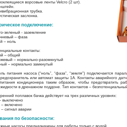
моклеящиеся ворсовые ленты Velcro (2 шт).
онштейн.
тивибрационная трубка.
устическая заслонка.
рическое подключение:
то-зеленый - заземление
ичневый – фаза
й – ноль
енциальные контакты:
ый – общий
нжевый – нормально-разомкнутый
сный – нормально замкнутый
ль питания насоса (“ноль”, “фаза”, “земля”) подключается пара
предохранитель или автомат защиты 1А. Контакты аварийного датч
питания кондиционера таким образом, чтобы предотвратить ра
 жидкости в дренажном поддоне. Тип контактов – безпотенциальный,
ренний поплавок бачка действует на трех различных уровнях:
 – выключено
м – включено
 – сигнал аварии
вания по безопасности:
ажные насосы предназначены для работы только с водой