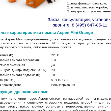
1. над фальш-потолком;
2. в пластиковом коробе;
3. внутри корпуса настенн
Заказ, консультации, установк
звоните: 8 (495) 647-85-11
ные характеристики помпы Aspen Mini Orange
пы Aspen Mini предназначены для откачивания водяного конденсат
 сплит-систем и фанкойлов. Используются при установке вну
ер кассетного типа, либо настенных блоков.
жение (В)
220 В
мальная высота всасывания
1 м
стью герметичная
Да
ь шума, дБ (при подъеме на 1 м)
23
альная высота подъёма (м)
10
ры (ВхШхГ)
51 х 107 х 39
а производства
Великобритания
рукция дренажных помп
структивно мини насос Aspen состоит из насосной группы и двух 
дсоединения к сливному отверстию поддона, второй – для уст
аря этому насос можно установить непосредственно внутри 
ионера, размещая внутри блока только водозаборный резервуар.