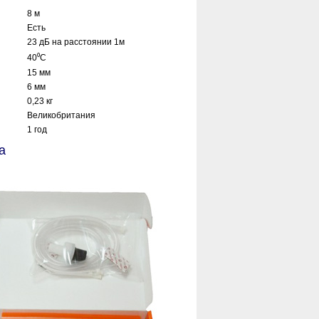
8 м
Есть
23 дБ на расстоянии 1м
40⁰С
15 мм
6 мм
0,23 кг
Великобритания
1 год
а