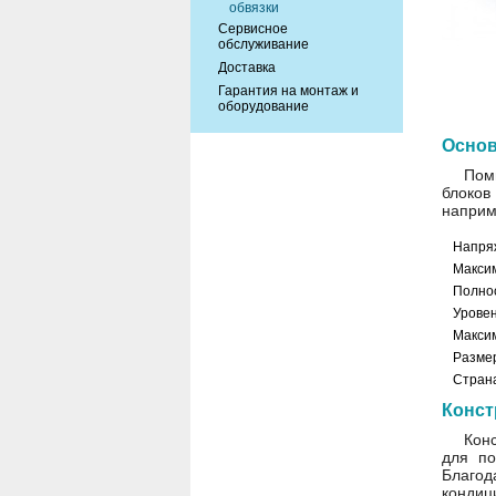
обвязки
Сервисное
обслуживание
Доставка
Гарантия на монтаж и
оборудование
Основ
Пом
блоков
наприм
Напря
Макси
Полно
Уровен
Максим
Разме
Стран
Конст
Кон
для по
Благод
кондиц