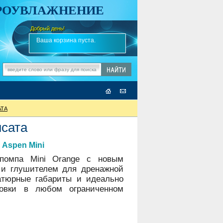
АРОУВЛАЖНЕНИЕ
Добрый день!
-
Ваша корзина пуста.
АТА
нсата
 Aspen Mini
 помпа Mini Orange c новым
и глушителем для дренажной
атюрные габариты и идеально
новки в любом ограниченном