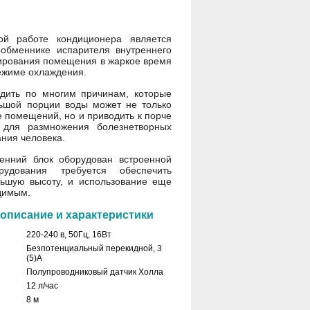
ой работе кондиционера является
ообменнике испарителя внутреннего
нирования помещения в жаркое время
режиме охлаждения.
дить по многим причинам, которые
льшой порции воды может не только
е помещений, но и приводить к порче
 для размножения болезнетворных
ания человека.
енний блок оборудован встроенной
удования требуется обеспечить
ьшую высоту, и использование еще
димым.
 описание и характеристики
220-240 в, 50Гц, 16Вт
Безпотенциальный перекидной, 3
(5)А
Полупроводниковый датчик Холла
12 л/час
8 м