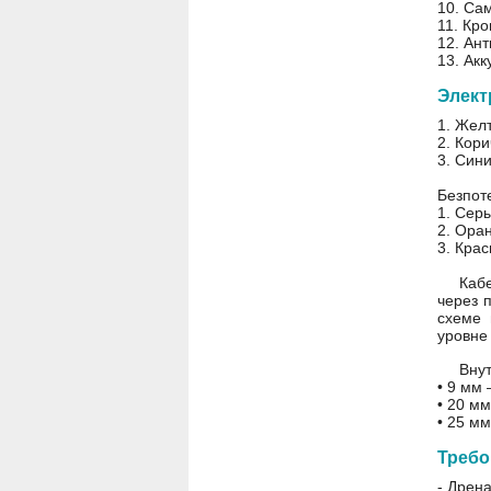
10. Са
11. Кр
12. Ан
13. Акк
Элект
1. Жел
2. Кор
3. Сини
Безпот
1. Сер
2. Ора
3. Кра
Кабе
через 
схеме 
уровне
Внут
• 9 мм
• 20 м
• 25 мм
Требо
- Дрен