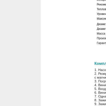
Реком
Теплов
Урове
Макси
Диаме
Диаме
Масса
Произ
Гаран
Компл
1. Насо
2. Рез
с магни
3. Пог
4. Вин
5. Вхо
6. Вин
7. Одна
8. Зажи
9. Зажи