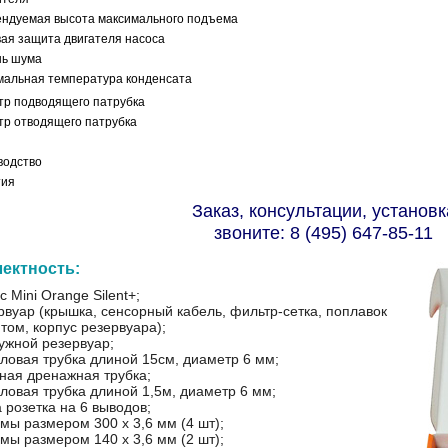
ендуемая высота максимального подъема
ая защита двигателя насоса
нь шума
мальная температура конденсата
тр подводящего патрубка
тр отводящего патрубка
водство
тия
Заказ, консультации, установк
звоните: 8 (495) 647-85-11
ектность:
с Mini Orange Silent+;
ервуар (крышка, сенсорный кабель, фильтр-сетка, поплавок
том, корпус резервуара);
ружной резервуар;
иловая трубка длиной 15см, диаметр 6 мм;
дная дренажная трубка;
иловая трубка длиной 1,5м, диаметр 6 мм;
 розетка на 6 выводов;
мы размером 300 х 3,6 мм (4 шт);
мы размером 140 х 3,6 мм (2 шт);