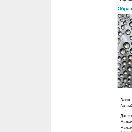
Образ
Элект
Авари
Датчик
Максим
Максим
испар