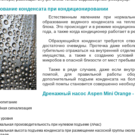
ование конденсата при кондиционировании
Естественным явлением при нормальн
образование водяного конденсата на тепл
блока. Это происходит и в режиме кондицио
года, а также когда кондиционер работает в 
Образующийся конденсат требуется отво
достаточно очевидны. Протечка даже небо
губительно отражаться на внутренней отделк
имущества, а также к созданию условий
микробов в опасной близости от мест пребыв
Также в ряде случаев, даже если внутр
помпой, для правильной работы обор
дополнительный подъем конденсата на бол
одной помпы становится совершенно необхо
Дренажный насос Aspen Mini Orange -
ропитание
йная сигнализация
 уровня
альная производительность при нулевом подъеме (л/час)
альная высота подъема конденсата при размещении насосной группы около
ителя