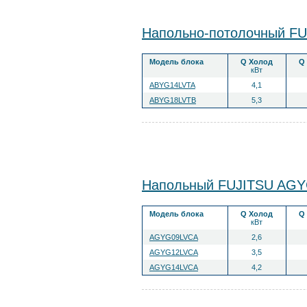
Напольно-потолочный F
Модель блока
Q Холод
Q
кВт
ABYG14LVTA
4,1
ABYG18LVTB
5,3
Напольный FUJITSU AG
Модель блока
Q Холод
Q
кВт
AGYG09LVCA
2,6
AGYG12LVCA
3,5
AGYG14LVCA
4,2