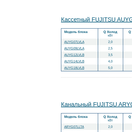
Кассетный FUJITSU AUY
Модель блока
Q Холод
Q
кВт
AUYG07LVLA
2,0
AUYG09LVLA
2,5
AUYG12LVLB
3,5
AUYG14LVLB
4,0
AUYG18LVLB
5,0
Канальный FUJITSU ARY
Модель блока
Q Холод
Q
кВт
ARYG07LLTA
2,0