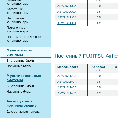
Канальные
кВт
кондиционеры
ASYG07LUCA
2,0
Кассетные
ASYG09LUCA
2,5
кондиционеры
ASYG12LUCA
3,5
Напольные
кондиционеры
ASYG14LUCA
4,2
Потолочные
кондиционеры
Напольно-потолочные
кондиционеры
Мульти-сплит
системы
Настенный FUJITSU Airf
Внутренние блоки
Наружные блоки
Модель блока
Q Холод
Q
кВт
Мультизональные
ASYG07LMCA
2,0
системы
ASYG09LMCA
2,5
Внутренние блоки
ASYG12LMCA
3,5
Наружные блоки
ASYG14LMCA
4,2
Аксессуары и
комплектующие
Декоративная панель