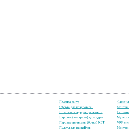
Правила сайта
Фанкойл
Оферта для покупателей
Монтаж 
Политика конфиденциальности
Систем
Паровые (выпарные) цилиндры
Мультиз
Паровые цилиндры (бачки) KET
VRF-сис
Пульты для фанкойлов
Монтаж 