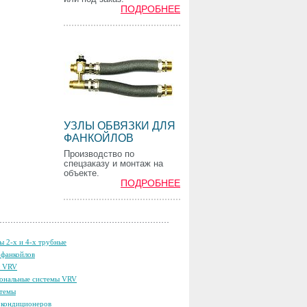
ПОДРОБНЕЕ
УЗЛЫ ОБВЯЗКИ ДЛЯ
ФАНКОЙЛОВ
Производство по
спецзаказу и монтаж на
объекте.
ПОДРОБНЕЕ
ы 2-х и 4-х трубные
фанкойлов
ы VRV
ональные системы VRV
темы
кондиционеров