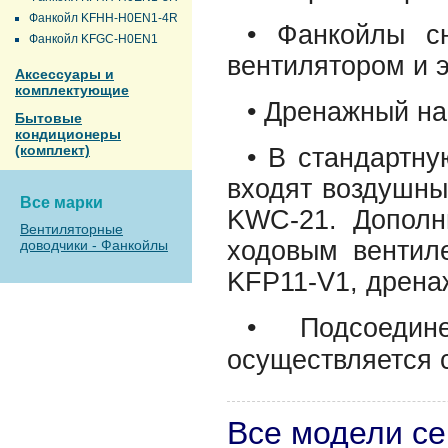
Фанкойл KFHH-H0EN1-4R
• Фанкойлы с
Фанкойл KFGC-H0EN1
вентилятором и
Аксессуары и
комплектующие
• Дренажный на
Бытовые
кондиционеры
(комплект)
• В стандартн
входят воздушны
Все марки
KWC-21. Дополн
Вентиляторные
ходовым вентил
доводчики - Фанкойлы
KFP11-V1, дрена
• Подсоеди
осуществляется 
Все модели с