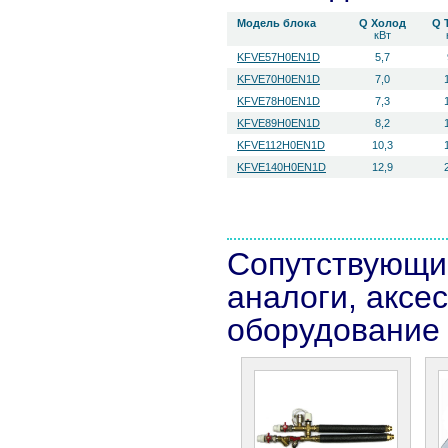
Модель блока
Q Холод
Q 
кВт
KFVE57H0EN1D
5,7
KFVE70H0EN1D
7,0
KFVE78H0EN1D
7,3
KFVE89H0EN1D
8,2
KFVE112H0EN1D
10,3
KFVE140H0EN1D
12,9
Сопутствующи
аналоги, аксе
оборудование