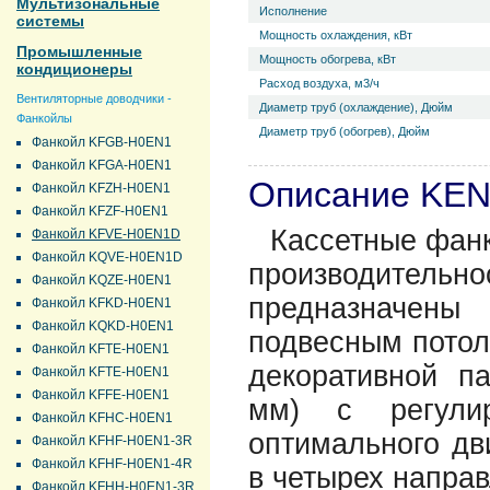
Мультизональные
Исполнение
системы
Мощность охлаждения, кВт
Промышленные
Мощность обогрева, кВт
кондиционеры
Расход воздуха, м3/ч
Вентиляторные доводчики -
Диаметр труб (охлаждение), Дюйм
Фанкойлы
Диаметр труб (обогрев), Дюйм
Фанкойл KFGB-H0EN1
Фанкойл KFGA-H0EN1
Описание KE
Фанкойл KFZH-H0EN1
Фанкойл KFZF-H0EN1
Кассетные фан
Фанкойл KFVE-H0EN1D
Фанкойл KQVE-H0EN1D
производител
Фанкойл KQZE-H0EN1
предназначены
Фанкойл KFKD-H0EN1
Фанкойл KQKD-H0EN1
подвесным потолк
Фанкойл KFTE-H0EN1
декоративной п
Фанкойл KFTE-H0EN1
Фанкойл KFFE-H0EN1
мм) с регули
Фанкойл KFHC-H0EN1
оптимального дв
Фанкойл KFHF-H0EN1-3R
Фанкойл KFHF-H0EN1-4R
в четырех напра
Фанкойл KFHH-H0EN1-3R