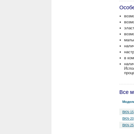
Особ
возм
возм
элас
возм
малы
налич
наст
в ко
нали
Испо
проц
Все м
Модел
BKN-15
BKN-20
BKN-25