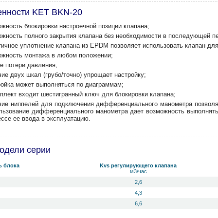
енности KET BKN-20
ожность блокировки настроечной позиции клапана;
ожность полного закрытия клапана без необходимости в последующей пе
тичное уплотнение клапана из EPDM позволяет использовать клапан для
ожность монтажа в любом положении;
е потери давления;
ие двух шкал (грубо/точно) упрощает настройку;
ройка может выполняться по диаграммам;
мплект входит шестигранный ключ для блокировки клапана;
чие ниппелей для подключения дифференциального манометра позволяе
льзование дифференциального манометра дает возможность выполнять
ессе ее ввода в эксплуатацию.
одели серии
ь блока
Kvs регулирующего клапана
м3/час
2,6
4,3
6,6