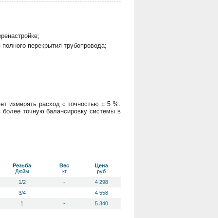
ренастройке;
 полного перекрытия трубопровода;
т измерять расход с точностью ± 5 %.
 более точную балансировку системы в
Резьба
Вес
Цена
Дюйм
кг
руб
1/2
-
4 298
3/4
-
4 558
1
-
5 340