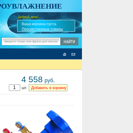
АРОУВЛАЖНЕНИЕ
Добрый день!
-
✎
Ваша корзина пуста.
Просмотренные товары
4 558
.
руб
шт.