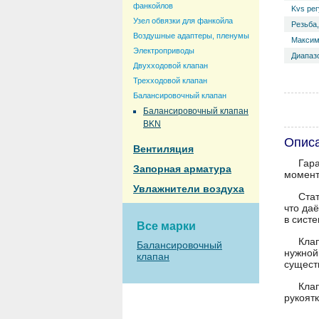
фанкойлов
Kvs ре
Узел обвязки для фанкойла
Резьба
Воздушные адаптеры, пленумы
Максим
Электроприводы
Диапазо
Двухходовой клапан
Трехходовой клапан
Балансировочный клапан
Балансировочный клапан
BKN
Опис
Вентиляция
Гар
Запорная арматура
момент
Увлажнители воздуха
Ста
что да
в сист
Все марки
Кла
Балансировочный
нужно
клапан
сущест
Кла
рукоят