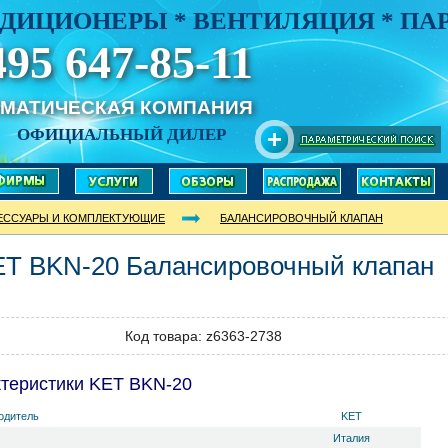
ДИЦИОНЕРЫ * ВЕНТИЛЯЦИЯ * П
495 647-85-11
ИМАТИЧЕСКАЯ КОМПАНИЯ
ОФИЦИАЛЬНЫЙ ДИЛЕР
ЕССУАРЫ И КОМПЛЕКТУЮЩИЕ
БАЛАНСИРОВОЧНЫЙ КЛАПАН
ET
BKN-20
Балансировочный клапан
Код товара: z6363-2738
теристики KET BKN-20
одитель
KET
Италия