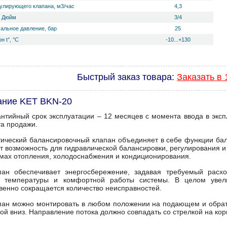
гулирующего клапана, м3/час
4,3
, Дюйм
3/4
альное давление, бар
25
н t°, °С
-10...+130
Быстрый заказ товара:
Заказать в 
ание KET BKN-20
антийный срок эксплуатации – 12 месяцев с момента ввода в эксп
а продажи.
тический балансировочный клапан объединяет в себе функции бал
ёт возможность для гидравлической балансировки, регулирования 
емах отопления, холодоснабжения и кондиционирования.
пан обеспечивает энергосбережение, задавая требуемый расхо
й температуры и комфортной работы системы. В целом увел
венно сокращается количество неисправностей.
пан можно монтировать в любом положении на подающем и обрат
кой вниз. Направление потока должно совпадать со стрелкой на кор