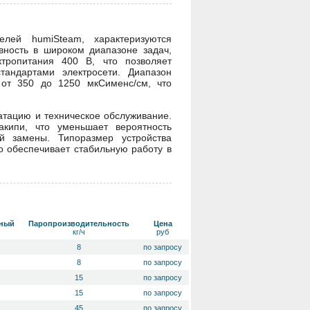
лей humiSteam, характеризуются
вность в широком диапазоне задач,
тропитания 400 В, что позволяет
андартами электросети. Диапазон
 от 350 до 1250 мкСименс/см, что
атацию и техническое обслуживание.
акипи, что уменьшает вероятность
й замены. Типоразмер устройства
 обеспечивает стабильную работу в
рный
Паропроизводительность
Цена
кг/ч
руб
8
по запросу
8
по запросу
15
по запросу
15
по запросу
45
по запросу