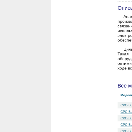
Опис
Ана
произв
связан
исполь
электр
обеспеч
Цил
Такая 
оборуд
оптими
ходе в
Все м
Модел
CPC-B
CPC-B
CPC-B
CPC-B
CPC-B