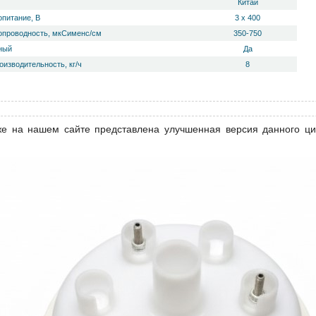
Китай
опитание, В
3 х 400
опроводность, мкСименс/см
350-750
ный
Да
изводительность, кг/ч
8
же на нашем сайте представлена улучшенная версия данного ц