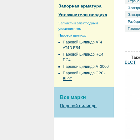
Страна
Запорная арматура
Электр
Увлажнители воздуха
Электр
Разбор
Запчасти к электродным
Паропро
увлажнителям
Паровой цилиндр
Паровой цилиндр AT4
AT4D ES4
Паровой цилиндр RC4
Так
DC4
BLСT
Паровой цилиндр AT3000
Паровой цилиндр CPC-
BL0T
Все марки
Паровой цилиндр