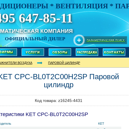
ДИЦИОНЕРЫ * ВЕНТИЛЯЦИЯ * П
495 647-85-11
ИМАТИЧЕСКАЯ КОМПАНИЯ
ОФИЦИАЛЬНЫЙ ДИЛЕР
АЖНИТЕЛИ ВОЗДУХА
ПАРОВОЙ ЦИЛИНДР
KET
CPC-BL0T2C00H2SP
Паровой
цилиндр
Код товара: z16245-4431
ктеристики KET CPC-BL0T2C00H2SP
одитель
KET