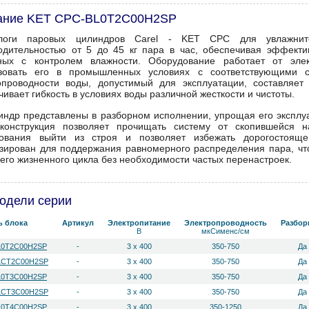
ание KET CPC-BL0T2C00H2SP
логи паровых цилиндров Carel - KET CPC для увлажните
одительностью от 5 до 45 кг пара в час, обеспечивая эффекти
ных с контролем влажности. Оборудование работает от элек
зовать его в промышленных условиях с соответствующими ст
опроводности воды, допустимый для эксплуатации, составляет
ивает гибкость в условиях воды различной жесткости и чистоты.
индр представлены в разборном исполнении, упрощая его эксплу
конструкция позволяет прочищать систему от скопившейся н
ования выйти из строя и позволяет избежать дорогостояще
зирован для поддержания равномерного распределения пара, что
сего жизненного цикла без необходимости частых перенастроек.
одели серии
ь блока
Артикул
Электропитание
Электропроводность
Разбо
В
мкСименс/см
L0T2C00H2SP
-
3 х 400
350-750
Да
LCT2C00H2SP
-
3 х 400
350-750
Да
L0T3C00H2SP
-
3 х 400
350-750
Да
LCT3C00H2SP
-
3 х 400
350-750
Да
L0T4C00H2SP
-
3 х 400
350-1250
Да