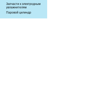
Запчасти к электродным
увлажнителям
Паровой цилиндр