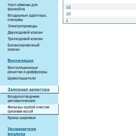
Узел обвязки для
1/2
фанкойла
3/4
Воздушные адаптеры,
пленумы
1
Электроприводы
Двухходовой клапан
Трехходовой клапан
Балансировочный
клапан
Вентиляция
Вентиляционные
решетки и диффузоры
Шумоглушители
Запорная арматура
Воздухоотводчики
автоматические
Фильтры грубой очистки
грязевик косой
Краны шаровые
Увлажнители
воздуха