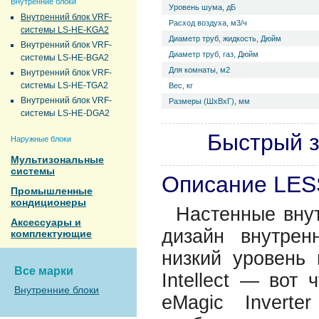
Внутренние блоки
Уровень ш­ума, дБ
Внутренний блок VRF-
Расход воздуха, м3/ч
системы LS-HE-KGA2
Диаметр труб, жидкость, Дюйм
Внутренний блок VRF-
Диаметр труб, газ, Дюйм
системы LS-HE-BGA2
Для комнаты, м2
Внутренний блок VRF-
системы LS-HE-TGA2
Вес, кг
Внутренний блок VRF-
Размеры (ШхВхГ), мм
системы LS-HE-DGA2
Быстрый з
Наружные блоки
Мультизональные
системы
Описание LE
Промышленные
кондиционеры
Настенные вну
Аксессуары и
дизайн внутрен
комплектующие
низкий уровень 
Все марки
Intellect — вот
Внутренние блоки
eMagic Invert