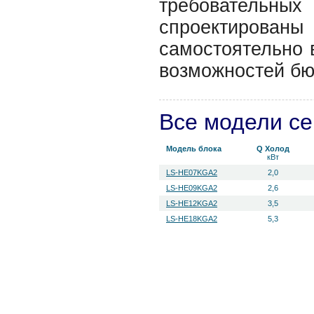
требовательн
спроектирован
самостоятельно 
возможностей бю
Все модели с
Модель блока
Q Холод
кВт
LS-HE07KGA2
2,0
LS-HE09KGA2
2,6
LS-HE12KGA2
3,5
LS-HE18KGA2
5,3