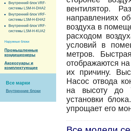
Внутренний блок VRF-
вентилятор. Ра
системы LSM-H-DHA2
Внутренний блок VRF-
направлениях об
системы LSM-H-EHA2
воздуха в помещ
Внутренний блок VRF-
системы LSM-H-KUA2
расходом воздух
Наружные блоки
условий в поме
Промышленные
метров. Быстра
кондиционеры
отображаются на 
Аксессуары и
комплектующие
их причину. Выс
Насос отвода ко
Все марки
на высоту до 
Внутренние блоки
установки блока
упрощает его мо
Все модели с