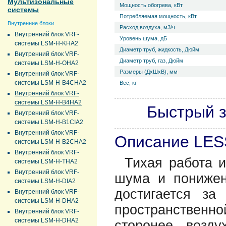
Мультизональные
Мощность обогрева, кВт
системы
Потребляемая мощность, кВт
Внутренние блоки
Расход воздуха, м3/ч
Внутренний блок VRF-
Уровень ш­ума, дБ
системы LSM-H-KHA2
Диаметр труб, жидкость, Дюйм
Внутренний блок VRF-
Диаметр труб, газ, Дюйм
системы LSM-H-OHA2
Размеры (ДхШхВ), мм
Внутренний блок VRF-
системы LSM-H-B4CHA2
Вес, кг
Внутренний блок VRF-
системы LSM-H-B4HA2
Быстрый з
Внутренний блок VRF-
системы LSM-H-B1CIA2
Внутренний блок VRF-
Описание LE
системы LSM-H-B2CHA2
Внутренний блок VRF-
Тихая работа и
системы LSM-H-THA2
Внутренний блок VRF-
шума и понижен
системы LSM-H-DIA2
достигается з
Внутренний блок VRF-
системы LSM-H-DHA2
пространствен
Внутренний блок VRF-
системы LSM-H-DHA2
сторонее возду