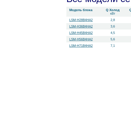
Модель блока
Q Холод
кВт
LSM-H28B4HA2
2,8
LSM-H36B4HA2
3,6
LSM-H45B4HA2
4,5
LSM-H56B4HA2
5,6
LSM-H71B4HA2
7,1