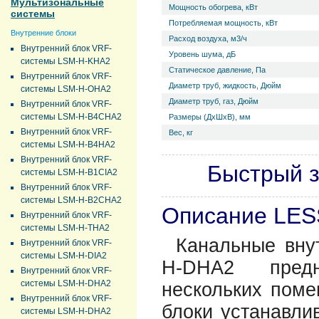
Мультизональные
Мощность обогрева, кВт
системы
Потребляемая мощность, кВт
Внутренние блоки
Расход воздуха, м3/ч
Внутренний блок VRF-
Уровень ш­ума, дБ
системы LSM-H-KHA2
Статическое давление, Па
Внутренний блок VRF-
Диаметр труб, жидкость, Дюйм
системы LSM-H-OHA2
Диаметр труб, газ, Дюйм
Внутренний блок VRF-
системы LSM-H-B4CHA2
Размеры (ДхШхВ), мм
Внутренний блок VRF-
Вес, кг
системы LSM-H-B4HA2
Внутренний блок VRF-
Быстрый з
системы LSM-H-B1CIA2
Внутренний блок VRF-
системы LSM-H-B2CHA2
Описание LE
Внутренний блок VRF-
системы LSM-H-THA2
Канальные вну
Внутренний блок VRF-
системы LSM-H-DIA2
H-DHA2 предн
Внутренний блок VRF-
системы LSM-H-DHA2
нескольких поме
Внутренний блок VRF-
блоки устанавли
системы LSM-H-DHA2