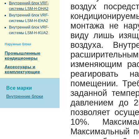
Внутренний блок VRF-
воздух посредс
системы LSM-H-DHA2
кондиционируе
Внутренний блок VRF-
системы LSM-H-EHA2
монтажа не нар
Внутренний блок VRF-
системы LSM-H-KUA2
виду лишь изящ
воздуха. Внут
Наружные блоки
расширительны
Промышленные
кондиционеры
изменяющим рас
Аксессуары и
комплектующие
реагировать н
помещении. Треб
Все марки
заданной темпе
Внутренние блоки
давлением до 2
позволяет осуще
10%. Максима
Максимальный п