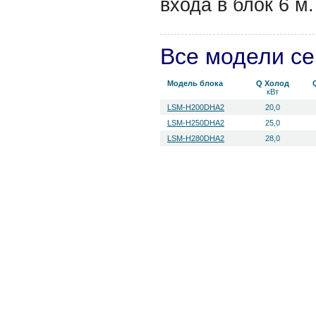
входа в блок 6 м.
Все модели с
Модель блока
Q Холод
кВт
LSM-H200DHA2
20,0
LSM-H250DHA2
25,0
LSM-H280DHA2
28,0