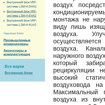
Внутренний блок VRF-
воздух посредс
системы LSM-H-DHA2
кондиционируе
Внутренний блок VRF-
системы LSM-H-EHA2
монтажа не нар
Внутренний блок VRF-
системы LSM-H-KUA2
виду лишь изящ
воздуха. Ул
Наружные блоки
осуществляется
Промышленные
кондиционеры
воздуха. Кана
Аксессуары и
комплектующие
наружного воздух
который заби
Все марки
рециркуляции н
Внутренние блоки
высокий стати
воздуховода н
Максимальный 
воздуха из вну