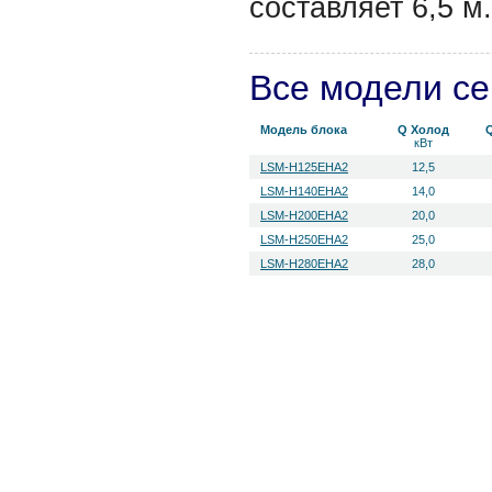
составляет 6,5 м.
Все модели с
Модель блока
Q Холод
кВт
LSM-H125EHA2
12,5
LSM-H140EHA2
14,0
LSM-H200EHA2
20,0
LSM-H250EHA2
25,0
LSM-H280EHA2
28,0