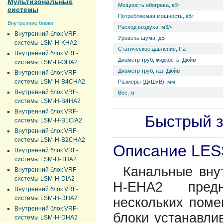
Мультизональные
Мощность обогрева, кВт
системы
Потребляемая мощность, кВт
Внутренние блоки
Расход воздуха, м3/ч
Внутренний блок VRF-
Уровень ш­ума, дБ
системы LSM-H-KHA2
Статическое давление, Па
Внутренний блок VRF-
Диаметр труб, жидкость, Дюйм
системы LSM-H-OHA2
Диаметр труб, газ, Дюйм
Внутренний блок VRF-
системы LSM-H-B4CHA2
Размеры (ДхШхВ), мм
Внутренний блок VRF-
Вес, кг
системы LSM-H-B4HA2
Внутренний блок VRF-
Быстрый з
системы LSM-H-B1CIA2
Внутренний блок VRF-
системы LSM-H-B2CHA2
Описание LE
Внутренний блок VRF-
системы LSM-H-THA2
Канальные вну
Внутренний блок VRF-
системы LSM-H-DIA2
H-EHA2 предн
Внутренний блок VRF-
системы LSM-H-DHA2
нескольких поме
Внутренний блок VRF-
блоки устанавли
системы LSM-H-DHA2