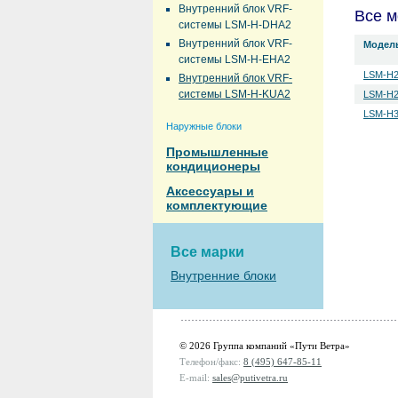
Внутренний блок VRF-
Все м
системы LSM-H-DHA2
Внутренний блок VRF-
Модел
системы LSM-H-EHA2
LSM-H
Внутренний блок VRF-
системы LSM-H-KUA2
LSM-H
LSM-H
Наружные блоки
Промышленные
кондиционеры
Аксессуары и
комплектующие
Все марки
Внутренние блоки
© 2026 Группа компаний «Пути Ветра»
Телефон/факс:
8 (495) 647-85-11
E-mail:
sales@putivetra.ru