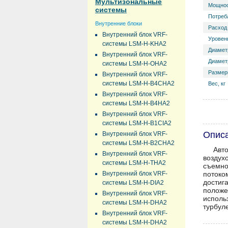
Мультизональные
Мощнос
системы
Потреб
Внутренние блоки
Расход 
Внутренний блок VRF-
Уровень
системы LSM-H-KHA2
Диамет
Внутренний блок VRF-
Диаметр
системы LSM-H-OHA2
Размер
Внутренний блок VRF-
системы LSM-H-B4CHA2
Вес, кг
Внутренний блок VRF-
системы LSM-H-B4HA2
Внутренний блок VRF-
системы LSM-H-B1CIA2
Опис
Внутренний блок VRF-
системы LSM-H-B2CHA2
Авт
Внутренний блок VRF-
воздух
системы LSM-H-THA2
съемно
Внутренний блок VRF-
поток
достиг
системы LSM-H-DIA2
положе
Внутренний блок VRF-
исполь
системы LSM-H-DHA2
турбул
Внутренний блок VRF-
системы LSM-H-DHA2