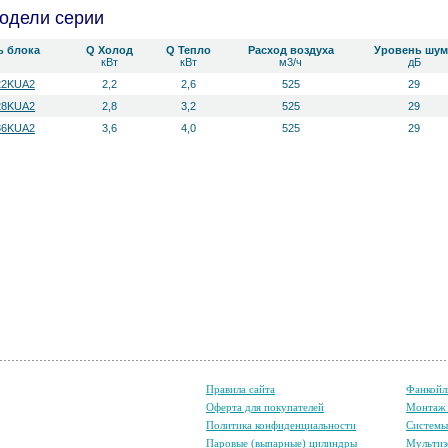
одели серии
ь блока
Q Холод
Q Тепло
Расход воздуха
Уровень ш­ум
кВт
кВт
м3/ч
дБ
22KUA2
2,2
2,6
525
29
28KUA2
2,8
3,2
525
29
36KUA2
3,6
4,0
525
29
Правила сайта
Фанкойл
Оферта для покупателей
Монтаж 
Политика конфиденциальности
Систем
Паровые (выпарные) цилиндры
Мультиз