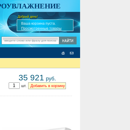
АРОУВЛАЖНЕНИЕ
Добрый день!
-
✎
Ваша корзина пуста.
Просмотренные товары
35 921
.
руб
шт.