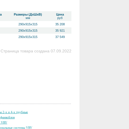
а
Размеры (ДхШхВ)
Цена
мм
руб
290х915х315
35 208
290х915х315
35 921
290х915х315
37 549
Страница товара создана 07.09.2022
ы 2-х и 4-х трубные
фанкойлов
ы VRV
ональные системы VRV