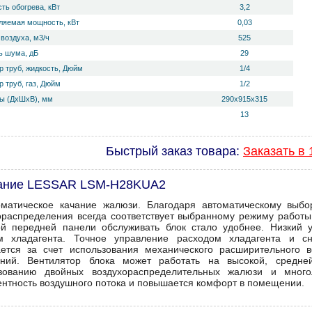
ть обогрева, кВт
3,2
ляемая мощность, кВт
0,03
воздуха, м3/ч
525
 ш­ума, дБ
29
р труб, жидкость, Дюйм
1/4
 труб, газ, Дюйм
1/2
ы (ДхШхВ), мм
290х915х315
13
Быстрый заказ товара:
Заказать в 
ание LESSAR LSM-H28KUA2
оматическое качание жалюзи. Благодаря автоматическому выб
ораспределения всегда соответствует выбранному режиму работы
й передней панели обслуживать блок стало удобнее. Низкий 
ом хладагента. Точное управление расходом хладагента и 
ается за счет использования механического расширительного 
ний. Вентилятор блока может работать на высокой, средней
зованию двойных воздухораспределительных жалюзи и многол
ентность воздушного потока и повышается комфорт в помещении.