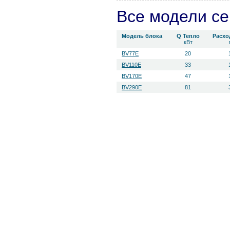
Все модели с
Модель блока
Q Тепло
Расхо
кВт
BV77E
20
BV110E
33
BV170E
47
BV290E
81