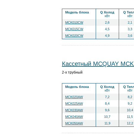
Модель блока
Q Холод
Q Теп
кВт
кВт
MCK010CW
2,6
2,1
MCK015CW
4,5
3,3
MCK020CW
4,9
3,6
Кассетный MCQUAY MC
2-х трубный
Модель блока
Q Холод
Q Теп
кВт
кВт
MCK020AW
7,2
8,2
MCK025AW
8,4
9,2
MCK030AW
9,6
10,4
MCK040AW
10,7
11,5
MCK050AW
11,9
12,2