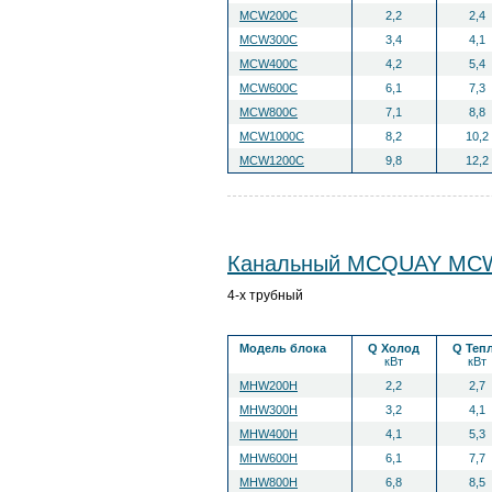
MCW200C
2,2
2,4
MCW300C
3,4
4,1
MCW400C
4,2
5,4
MCW600C
6,1
7,3
MCW800C
7,1
8,8
MCW1000C
8,2
10,2
MCW1200С
9,8
12,2
Канальный MCQUAY MC
4-х трубный
Модель блока
Q Холод
Q Теп
кВт
кВт
MHW200H
2,2
2,7
MHW300H
3,2
4,1
MHW400H
4,1
5,3
MHW600H
6,1
7,7
MHW800H
6,8
8,5