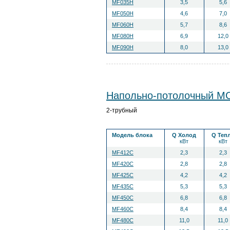
MF035H
3,5
5,6
MF050H
4,6
7,0
MF060H
5,7
8,6
MF080H
6,9
12,0
MF090H
8,0
13,0
Напольно-потолочный MC
2-трубный
Модель блока
Q Холод
Q Теп
кВт
кВт
MF412C
2,3
2,3
MF420C
2,8
2,8
MF425C
4,2
4,2
MF435C
5,3
5,3
MF450C
6,8
6,8
MF460C
8,4
8,4
MF480C
11,0
11,0