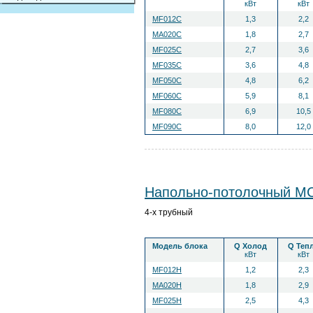
кВт
кВт
MF012C
1,3
2,2
MА020C
1,8
2,7
MF025C
2,7
3,6
MF035C
3,6
4,8
MF050C
4,8
6,2
MF060C
5,9
8,1
MF080C
6,9
10,5
MF090C
8,0
12,0
Напольно-потолочный 
4-х трубный
Модель блока
Q Холод
Q Теп
кВт
кВт
MF012H
1,2
2,3
MА020H
1,8
2,9
MF025H
2,5
4,3