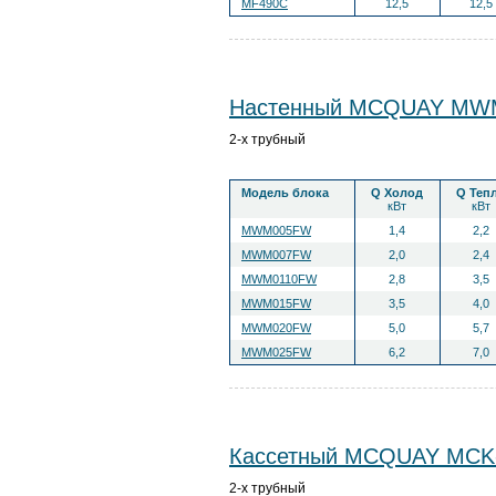
MF490C
12,5
12,5
Настенный MCQUAY MW
2-х трубный
Модель блока
Q Холод
Q Теп
кВт
кВт
MWM005FW
1,4
2,2
MWM007FW
2,0
2,4
MWM0110FW
2,8
3,5
MWM015FW
3,5
4,0
MWM020FW
5,0
5,7
MWM025FW
6,2
7,0
Кассетный MCQUAY MC
2-х трубный