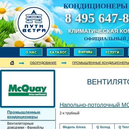
КОНДИЦИОНЕРЫ 
8 495 647-8
КЛИМАТИЧЕСКАЯ К
ОФИЦИАЛЬНЫЙ 
ОБОРУДОВАНИЕ
ПРОМЫШЛЕННЫЕ КОНДИЦИОНЕР
ВЕНТИЛЯТ
Напольно-потолочный 
Промышленные
2-х трубный
кондиционеры
Вентиляторные
Модель блока
Q Холод
Q Теп
доводчики - Фанкойлы