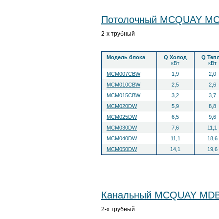
Потолочный MCQUAY M
2-х трубный
Модель блока
Q Холод
Q Теп
кВт
кВт
MCM007CBW
1,9
2,0
MCM010CBW
2,5
2,6
MCM015CBW
3,2
3,7
MCM020DW
5,9
8,8
MCM025DW
6,5
9,6
MCM030DW
7,6
11,1
MCM040DW
11,1
18,6
MCM050DW
14,1
19,6
Канальный MCQUAY MD
2-х трубный