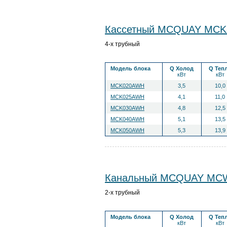
Кассетный MCQUAY MC
4-х трубный
Модель блока
Q Холод
Q Теп
кВт
кВт
MCK020AWH
3,5
10,0
MCK025AWH
4,1
11,0
MCK030AWH
4,8
12,5
MCK040AWH
5,1
13,5
MCK050AWH
5,3
13,9
Канальный MCQUAY MC
2-х трубный
Модель блока
Q Холод
Q Теп
кВт
кВт