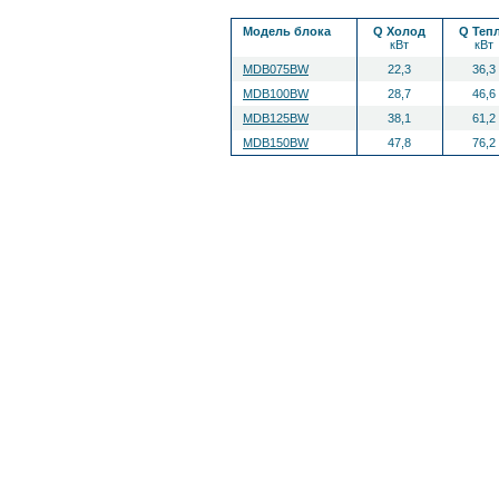
Модель блока
Q Холод
Q Теп
кВт
кВт
MDB075BW
22,3
36,3
MDB100BW
28,7
46,6
MDB125BW
38,1
61,2
MDB150BW
47,8
76,2