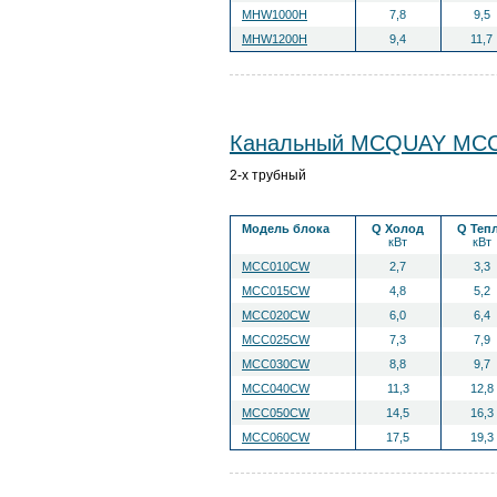
MHW1000H
7,8
9,5
MHW1200H
9,4
11,7
Канальный MCQUAY MC
2-х трубный
Модель блока
Q Холод
Q Теп
кВт
кВт
MCC010CW
2,7
3,3
MCC015CW
4,8
5,2
MCC020CW
6,0
6,4
MCC025CW
7,3
7,9
MCC030CW
8,8
9,7
MCC040CW
11,3
12,8
MCC050CW
14,5
16,3
MCC060CW
17,5
19,3