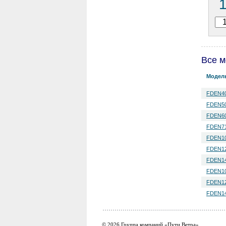
Все м
Модел
FDEN40
FDEN50
FDEN60
FDEN71
FDEN10
FDEN12
FDEN14
FDEN10
FDEN12
FDEN14
© 2026 Группа компаний «Пути Ветра»