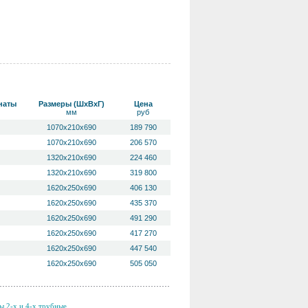
наты
Размеры (ШхВхГ)
Цена
мм
руб
1070х210х690
189 790
1070х210х690
206 570
1320х210х690
224 460
1320х210х690
319 800
1620х250х690
406 130
1620х250х690
435 370
1620х250х690
491 290
1620х250х690
417 270
1620х250х690
447 540
1620х250х690
505 050
ы 2-х и 4-х трубные