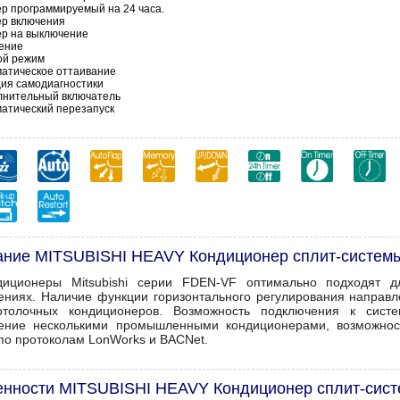
р программируемый на 24 часа.
ер включения
р на выключение
ение
ой режим
атическое оттаивание
ия самодиагностики
лнительный включатель
атический перезапуск
ание MITSUBISHI HEAVY Кондиционер сплит-систем
диционеры Mitsubishi серии FDEN-VF оптимально подходят 
ниях. Наличие функции горизонтального регулирования направле
толочных кондиционеров. Возможность подключения к систе
ение несколькими промышленными кондиционерами, возможнос
по протоколам LonWorks и BACNet.
енности MITSUBISHI HEAVY Кондиционер сплит-сис