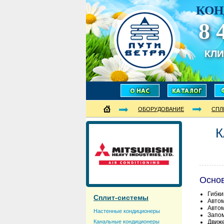
КОН
8 
КЛ
ОБОРУДОВАНИЕ
СПЛ
К
Осно
Гибки
Сплит-системы
Авто
Автом
Настенные кондиционеры
Запо
Канальные кондиционеры
Движе