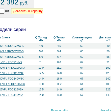
12 382
.
руб
шт.
одели серии
ь блока
Q Холод
Q Тепло
Уровень ш­ума
Для ком
кВт
кВт
дБ
м2
VF / SRC40ZMX-S
4.0
4.5
60
40
VF / SRC50ZMX-S
5.0
5.4
60
50
VF / SRC60ZMX-S
5.6
6.7
60
56
VF1 / FDC71VNX
7.1
8.0
62
71
0VF1 / FDC100VNX
10.0
11.2
64
100
5VF / FDC125VNX
12.5
14.0
67
125
0VF / FDC140VNX
14.0
16.0
67
140
0VF1 / FDC100VSX
10.0
11.2
64
100
5VF / FDC125VSX
12.5
14.0
67
125
0VF / FDC140VSX
14.0
16.0
67
140
Правила сайта
Фанкойл