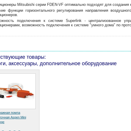
иционеры Mitsubishi серии FDEN-VF оптимально подходят для создания
чие функции горизонтального регулирования направления воздушног
иционеров.
ожность подключения к системе Superlink - централизованное уп
иционерами, возможность подключения к системе "умного дома" по прот
тствующие товары:
ги, аксессуары, дополнительное оборудование
нажная помпа
точная Aspen Mini
nge