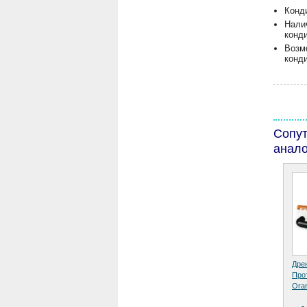
Конд
Нали
конд
Возм
конд
Сопу
анало
Дре
Про
Ora