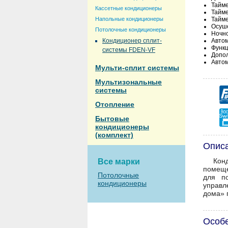
Тайме
Кассетные кондиционеры
Тайм
Напольные кондиционеры
Тайме
Осуш
Потолочные кондиционеры
Ночн
Кондиционер сплит-
Автом
Функц
системы FDEN-VF
Допо
Автом
Мульти-сплит системы
Мультизональные
системы
Отопление
Бытовые
кондиционеры
(комплект)
Опис
Кон
Все марки
помеще
Потолочные
для по
кондиционеры
управл
дома» 
Особ