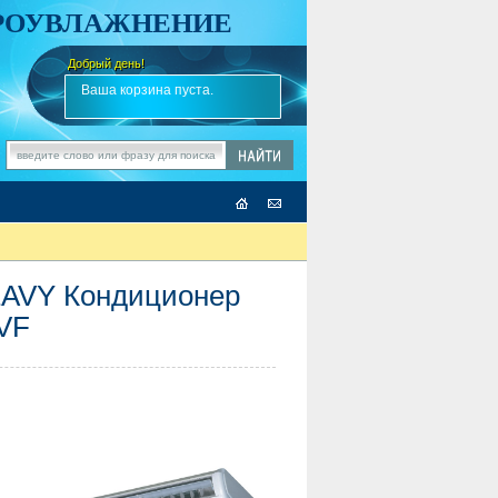
АРОУВЛАЖНЕНИЕ
Добрый день!
-
✎
Ваша корзина пуста.
AVY Кондиционер
VF