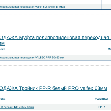
пропиленовая переходная Valfex 50х40 мм Вн/Нар
ДАЖА Муфта полипропиленовая переходная V
мм
лока
Ма
ипропиленовая переходная VALTEC PPR 50x63 мм
ДАЖА Тройник PP-R белый PRO valfex 63мм
лока
Материал
-R белый PRO valfex 63мм
PP-R