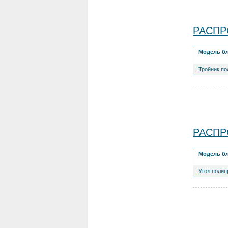
РАСПРО
Модель б
Тройник п
РАСПРО
Модель б
Угол полип