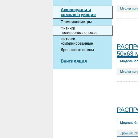
Муфта поли
Аксессуары и
комплектующие
Термоманометры
Фитинги
полипропилленовые
Фитинги
комбинированные
РАСПРО
Дренажные помпы
50x63 
Вентиляция
Модель б
Муфта пол
РАСПРО
Модель б
Тройник PP