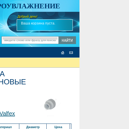
АРОУВЛАЖНЕНИЕ
Добрый день!
-
✎
Ваша корзина пуста.
А
НОВЫЕ
alfex
атериал
Диаметр
Цена