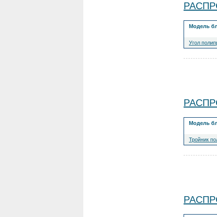
РАСПРО
Модель б
Угол полип
РАСПРО
Модель б
Тройник п
РАСПР