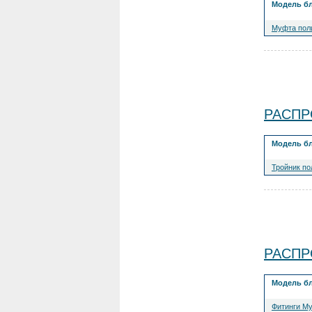
Модель б
Муфта пол
РАСПРО
Модель б
Тройник п
РАСПРО
Модель б
Фитинги М