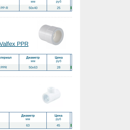
мм
руб
PP-R
50х40
25
alfex PPR
териал
Диаметр
Цена
мм
руб
PPR
50x63
28
Диаметр
Цена
мм
руб
63
45