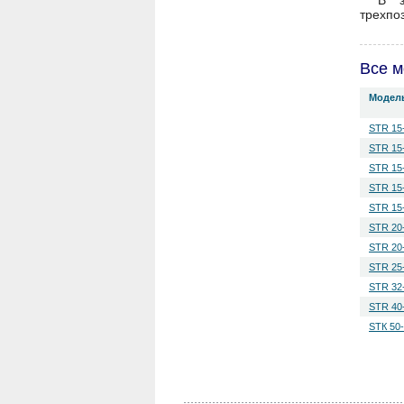
В з
трехпо
Все м
Модел
STR 15
STR 15
STR 15
STR 15
STR 15
STR 20
STR 20
STR 25
STR 32
STR 40
STК 50