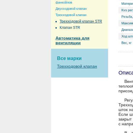
фанкойлов
Матери
Двухходовой клапан
Kvs ре
Трехходовой клапан
Резьба
Трехходовой клапан STR
Максим
Клапан STR
Диапазо
Ход шт
Автоматика для
вентиляции
Вес, кг
Все марки
Трехходовой клапан
Описа
Вен
теплоо
присое
Рег
Треххо
шток н
Если ш
закрыт
с напр