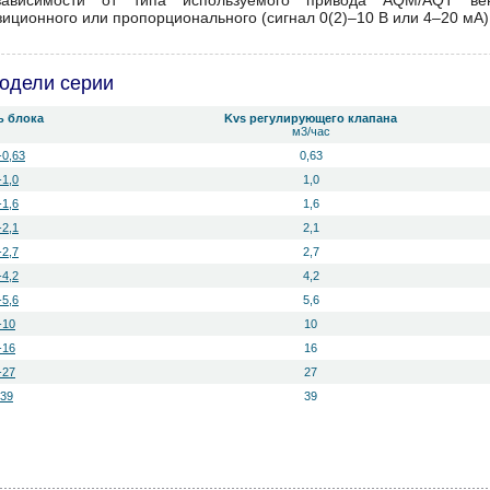
ависимости от типа используемого привода AQM/AQT ве
зиционного или пропорционального (сигнал 0(2)–10 В или 4–20 мА)
одели серии
ь блока
Kvs регулирующего клапана
м3/час
-0,63
0,63
-1,0
1,0
-1,6
1,6
-2,1
2,1
-2,7
2,7
-4,2
4,2
-5,6
5,6
-10
10
-16
16
-27
27
-39
39