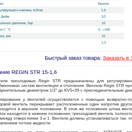
ал
Бронза
гулирующего клапана, м3/час
1,6
, Дюйм
1/2
альное давление, бар
16
н t°, °С
-5...+185
ока, мм
15
1,3
Быстрый заказ товара:
Заказать в 
ние REGIN STR 15-1,6
тили трехходовые Regin STR предназначены для регулирован
бменниках систем вентиляции и отопления. Вентили Regin STR про
динительным диаметром 1/2″ до KVS=39 с присоединительным диа
улирование у вентилей осуществляется с помощью возвратно-п
довой вентиль перекрывает расположенные один напротив другог
аходится в верхнем положении. В этом же положении штока венти
ток находится в нижнем положении, трехходовой вентиль полность
 между отверстиями 3 и 1. Вентили должны устанавливаться так, 
авлением потока жидкости.