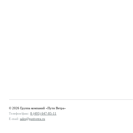
© 2026 Группа компаний «Пути Ветра»
Телефон/факс:
8 (495) 647-85-11
E-mail:
sales@putivetra.ru