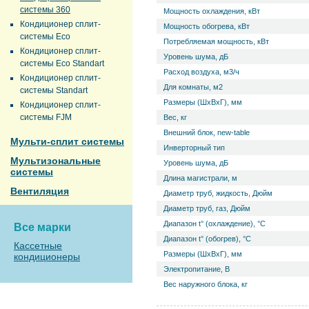
системы 360
Мощность охлаждения, кВт
Кондиционер сплит-
Мощность обогрева, кВт
системы Eco
Потребляемая мощность, кВт
Кондиционер сплит-
Уровень ш­ума, дБ
системы Eco Standart
Расход воздуха, м3/ч
Кондиционер сплит-
Для комнаты, м2
системы Standart
Размеры (ШхВхГ), мм
Кондиционер сплит-
системы FJM
Вес, кг
Внешний блок, new-table
Мульти-сплит системы
Инверторный тип
Мультизональные
Уровень ш­ума, дБ
системы
Длина магистрали, м
Вентиляция
Диаметр труб, жидкость, Дюйм
Диаметр труб, газ, Дюйм
Диапазон t° (охлаждение), °С
Все марки
Диапазон t° (обогрев), °С
Кассетные
Размеры (ШхВхГ), мм
кондиционеры
Электропитание, В
Вес наружного блока, кг