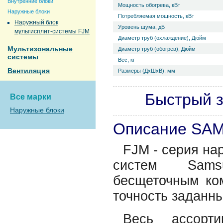
Внутренние блоки
Мощность обогрева, кВт
Наружные блоки
Потребляемая мощность, кВт
Наружный блок
Уровень ш­ума, дБ
мультисплит-системы FJM
Диаметр труб (охлаждение), Дюйм
Мультизональные
Диаметр труб (обогрев), Дюйм
системы
Вес, кг
Вентиляция
Размеры (ДхШхВ), мм
Быстрый з
Все марки
Наружные блоки
Описание SA
FJM - серия на
систем Sams
бесщеточным ком
точность заданны
Весь ассорт