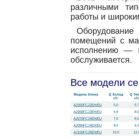
различными тип
работы и широки
Оборудовани
помещений с ма
исполнению — и
обслуживается.
Все модели с
Модель блока
Q Холод
Q Те
кВт
кВ
AJ050FCJ2EH/EU
5,0
5,
AJ068FCJ3EH/EU
6,8
8,
AJ070FCJ4EH/EU
7,0
8,
AJ080FCJ4EH/EU
8,0
9,
AJ100FCJ5EH/EU
10,0
12,