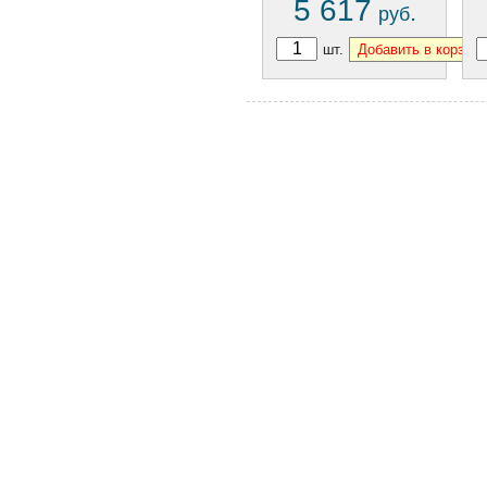
5 617
.
руб
шт.