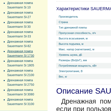
Дренажная помпа
Sauermann Si 10
Характеристики SAUERMA
Дренажная помпа
Производитель
Sauermann SI-27
Дренажная помпа
Страна
Sauermann SI 30
Тип дренажной помпы
Дренажная помпа
Пропускная способность, л/ч
Sauermann SI-33
Высота всасывания, м
Дренажная помпа
Высота подъема, м
Sauermann SI-82
Макс. напор (нагнетание), м
Дренажная помпа
Уровень ш­ума, дБ
Sauermann SI 1730
Размеры (ВхШхГ), мм
Дренажная помпа
Sauermann Si 1805
Потребляемая мощность, кВт
Дренажная помпа
Электропитание, В
Sauermann SI 2100
Вес, кг
Дренажная помпа
Sauermann SI 2750
Описание SA
Дренажная помпа
Sauermann SI 3080
Дренажная пом
Дренажная помпа
Sauermann SI 3100
если при пользов