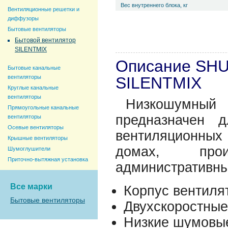
Вес внутреннего блока, кг
Вентиляционные решетки и
диффузоры
Бытовые вентиляторы
Бытовой вентилятор
SILENTMIX
Описание SHU
Бытовые канальные
вентиляторы
SILENTMIX
Круглые канальные
вентиляторы
Низкошумный
Прямоугольные канальные
предназначен 
вентиляторы
Осевые вентиляторы
вентиляционных 
Крышные вентиляторы
домах, прои
Шумоглушители
Приточно-вытяжная установка
административных
Все марки
Корпус вентиля
Бытовые вентиляторы
Двухскоростные
Низкие шумовые