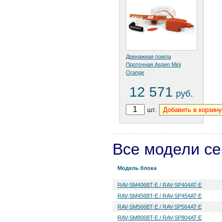
Дренажная помпа
Проточная Aspen Mini
Orange
12 571
.
руб
шт.
Все модели с
Модель блока
RAV-SM406BT-E / RAV-SP404AT-E
RAV-SM456BT-E / RAV-SP454AT-E
RAV-SM566BT-E / RAV-SP564AT-E
RAV-SM806BT-E / RAV-SP804AT-E