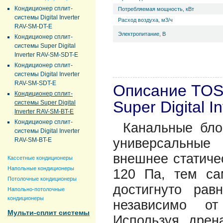
Кондиционер сплит-
Потребляемая мощность, кВт
системы Digital Inverter
Расход воздуха, м3/ч
RAV-SM-DT-E
Электропитание, В
Кондиционер сплит-
системы Super Digital
Inverter RAV-SM-SDT-E
Кондиционер сплит-
системы Digital Inverter
RAV-SM-SDT-E
Описание TOS
Кондиционер сплит-
Super Digital 
системы Super Digital
Inverter RAV-SM-BT-E
Кондиционер сплит-
Канальные блок
системы Digital Inverter
универсальные
RAV-SM-BT-E
внешнее статиче
Кассетные кондиционеры
Напольные кондиционеры
120 Па, тем са
Потолочные кондиционеры
достигнуто рав
Напольно-потолочные
кондиционеры
независимо от
Мульти-сплит системы
Используя дрен