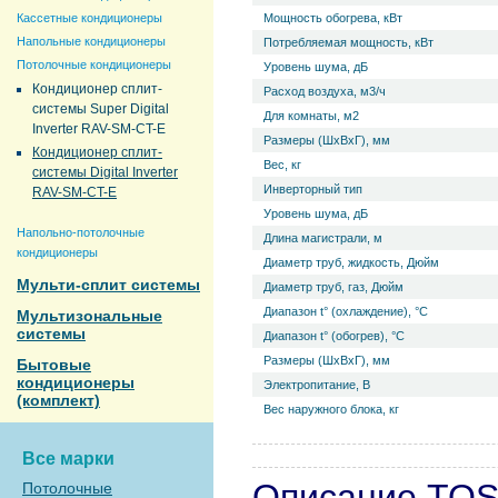
Кассетные кондиционеры
Мощность обогрева, кВт
Напольные кондиционеры
Потребляемая мощность, кВт
Потолочные кондиционеры
Уровень ш­ума, дБ
Кондиционер сплит-
Расход воздуха, м3/ч
системы Super Digital
Для комнаты, м2
Inverter RAV-SM-CT-E
Размеры (ШхВхГ), мм
Кондиционер сплит-
Вес, кг
системы Digital Inverter
Инверторный тип
RAV-SM-CT-E
Уровень ш­ума, дБ
Напольно-потолочные
Длина магистрали, м
кондиционеры
Диаметр труб, жидкость, Дюйм
Мульти-сплит системы
Диаметр труб, газ, Дюйм
Диапазон t° (охлаждение), °С
Мультизональные
системы
Диапазон t° (обогрев), °С
Размеры (ШхВхГ), мм
Бытовые
кондиционеры
Электропитание, В
(комплект)
Вес наружного блока, кг
Все марки
Описание TOS
Потолочные