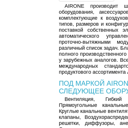
AIRONE производит ши
оборудования, аксессуар
комплектующие к воздухо
типов, размеров и конфигу
поставкой собственных э
автоматического управ
проточно-вытяжными мо
различный список задач. Бл
полного производственного
у зарубежных аналогов. Вс
международных стандарт
продуктового ассортимента 
ПОД МАРКОЙ
AIRO
СЛЕДУЮЩЕЕ ОБОР
Вентиляция, Гибкий
Прямоугольные канальны
Круглые канальные вентиля
клапаны, Воздухораспреде
решетки, диффузоры, ане