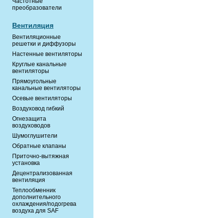
Частотные
преобразователи
Вентиляция
Вентиляционные
решетки и диффузоры
Настенные вентиляторы
Круглые канальные
вентиляторы
Прямоугольные
канальные вентиляторы
Осевые вентиляторы
Воздуховод гибкий
Огнезащита
воздуховодов
Шумоглушители
Обратные клапаны
Приточно-вытяжная
установка
Децентрализованная
вентиляция
Теплообменник
дополнительного
охлаждения/подогрева
воздуха для SAF