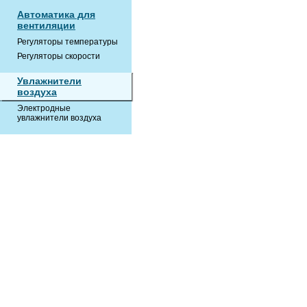
Автоматика для
вентиляции
Регуляторы температуры
Регуляторы скорости
Увлажнители
воздуха
Электродные
увлажнители воздуха