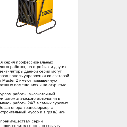
кая серия профессиональных
ных работах, на стройках и других
овентиляторы данной серии могут
Новая панель управления со световой
ии Master 2 имеют повышенную
влажных помещениях и на открытых
сурсом работы, высокоточный
ки автоматического включения в
ывной работы 24/7 в самых суровых
 Новая опора-трансформер с
троительный мусор и в грязь) или
м преимуществам серии
производительность по воздуху.