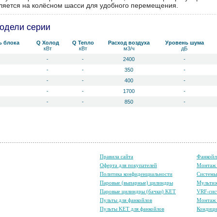
ляется на колёсном шасси для удобного перемещения.
одели серии
ь блока
Q Холод
Q Тепло
Расход воздуха
Уровень ш­ума
кВт
кВт
м3/ч
дБ
-
-
2400
-
-
-
350
-
-
-
400
-
-
-
1700
-
-
-
850
-
Правила сайта
Фанкойл
Оферта для покупателей
Монтаж 
Политика конфиденциальности
Систем
Паровые (выпарные) цилиндры
Мультиз
Паровые цилиндры (бачки) KET
VRF-сис
Пульты для фанкойлов
Монтаж 
Пульты KET для фанкойлов
Кондици