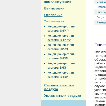
комплектующие
Страна
Потреб
Вентиляция
Расход 
Отопление
Вес, кг
Тепловая пушка
Размер
Кондиционер сплит-
системы BHP-P
Кондиционер сплит-
системы BHP-M2
Опис
Кондиционер сплит-
системы HP-ME
Электр
Кондиционер сплит-
теплов
системы BHDN
объект
работа
Кондиционер сплит-
индика
системы BHG
степен
Кондиционер сплит-
площад
системы BHDP
В приб
капилл
Системы очистки
случае
воздуха
услови
увелич
Увлажнители воздуха
возмож
Самая 
компле