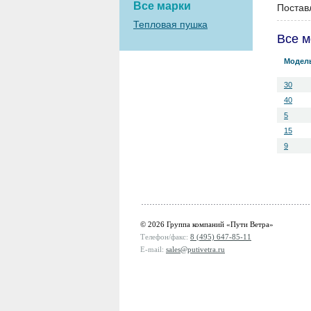
Все марки
Постав
Тепловая пушка
Все м
Модел
30
40
5
15
9
© 2026 Группа компаний «Пути Ветра»
Телефон/факс:
8 (495) 647-85-11
E-mail:
sales@putivetra.ru