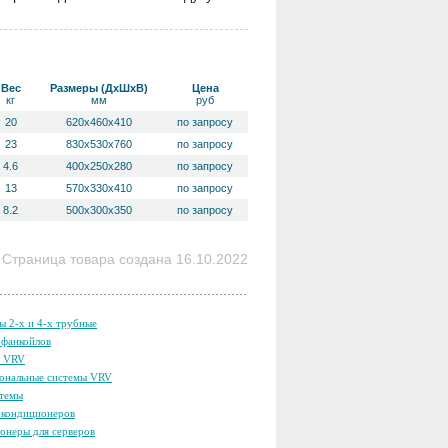
Вес
Размеры (ДхШхВ)
Цена
кг
мм
руб
20
620x460x410
по запросу
23
830x530x760
по запросу
4.6
400x250x280
по запросу
13
570x330x410
по запросу
8.2
500x300x350
по запросу
Страница товара создана 16.10.2022
ы 2-х и 4-х трубные
фанкойлов
ы VRV
ональные системы VRV
темы
кондиционеров
онеры для серверов