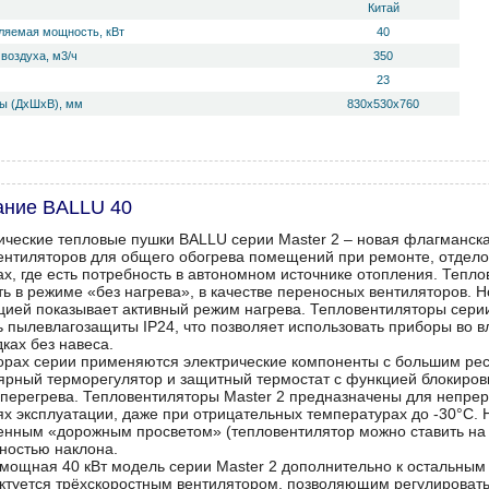
Китай
ляемая мощность, кВт
40
воздуха, м3/ч
350
23
ы (ДхШхВ), мм
830x530x760
ание BALLU 40
ические тепловые пушки BALLU серии Master 2 – новая флагманс
ентиляторов для общего обогрева помещений при ремонте, отделоч
ах, где есть потребность в автономном источнике отопления. Тепл
ть в режиме «без нагрева», в качестве переносных вентиляторов. 
цией показывает активный режим нагрева. Тепловентиляторы сер
ь пылевлагозащиты IP24, что позволяет использовать приборы во 
ках без навеса.
орах серии применяются электрические компоненты с большим ре
ярный терморегулятор и защитный термостат с функцией блокиров
 перегрева. Тепловентиляторы Master 2 предназначены для непрер
ях эксплуатации, даже при отрицательных температурах до -30°С.
енным «дорожным просветом» (тепловентилятор можно ставить на с
ностью наклона.
мощная 40 кВт модель серии Master 2 дополнительно к остальны
ктуется трёхскоростным вентилятором, позволяющим регулировать 