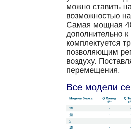
можно ставить на
возможностью на
Самая мощная 40
дополнительно к
комплектуется т
позволяющим рег
воздуху. Поставл
перемещения.
Все модели с
Модель блока
Q Холод
Q Т
кВт
к
30
-
40
-
5
-
15
-