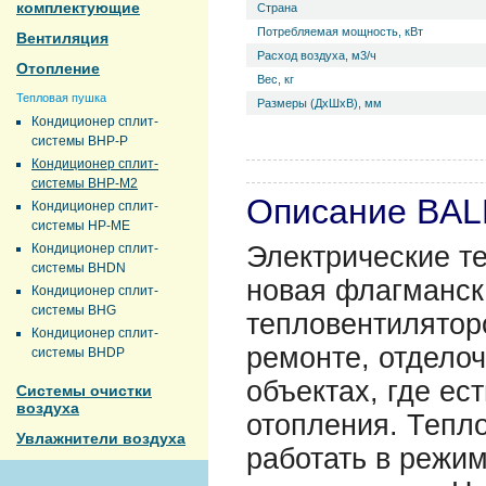
комплектующие
Страна
Потребляемая мощность, кВт
Вентиляция
Расход воздуха, м3/ч
Отопление
Вес, кг
Тепловая пушка
Размеры (ДхШхВ), мм
Кондиционер сплит-
системы BHP-P
Кондиционер сплит-
системы BHP-M2
Описание BAL
Кондиционер сплит-
системы HP-ME
Кондиционер сплит-
Электрические т
системы BHDN
новая флагманск
Кондиционер сплит-
системы BHG
тепловентилятор
Кондиционер сплит-
ремонте, отделоч
системы BHDP
объектах, где ес
Системы очистки
воздуха
отопления. Тепл
Увлажнители воздуха
работать в режим