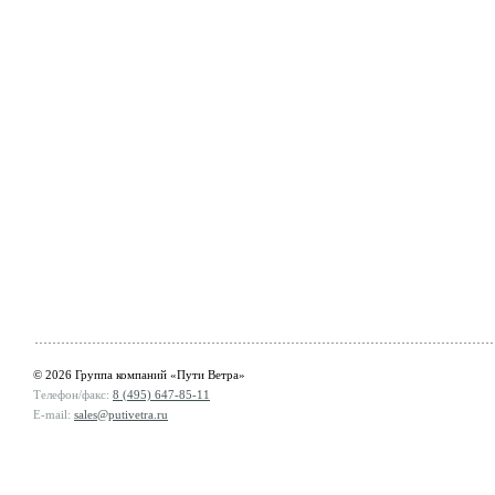
© 2026 Группа компаний «Пути Ветра»
Телефон/факс:
8 (495) 647-85-11
E-mail:
sales@putivetra.ru