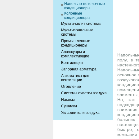
Напольно-потолочные
кондиционеры
Колонные
кондиционеры
Мульти-сплит системы
Мультизональные
системы
Промышленные
кондиционеры
Аксессуары и
Напольные
комплектующие
полу, в т
Вентиляция
настенно
Запорная арматура
Напольные
основное 
Автоматика для
воздухово
вентиляции
кондицион
Отопление
помещения
Системы очистки воздуха
элементы,
Но, как 
Насосы
подходяще
Сушилки
внимания
Увлажнители воздуха
кондицио
больших 
настояще
быстро, 
компании