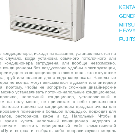
KENT
GENE
MITSU
HEAV
FUJIT
 кондиционеры, исходя из названия, устанавливаются на
ех случаях, когда установка обычного потолочного или
го кондиционера затруднена или вообще невозможно.
 кондиционеры без воздуховода удобны в эксплуатации,
преимущество кондиционеров такого типа - это отсутствие
да, труб или шлангов для отвода конденсата. Напольные
еры не всегда могут вписываться в дизайн или интерьер
, поэтому, чтобы не испортить сложные дизайнерские
 можно устанавливать поточно-напольные кондиционеры.
правило, напольный кондиционер, установленный в
м на полу месте, не привлекает к себе пристального
. Бытовые напольные кондиционеры предназначены для
нирования помещений большой площадью, подходят для
залов, ресторанов, кафе и т.д. Напольный Чтобы в
е время купить напольный кондиционер недорого и
советуем посетить официальный сайт климатической
 «Пути ветра» и выбрать себе понравившуюся модель