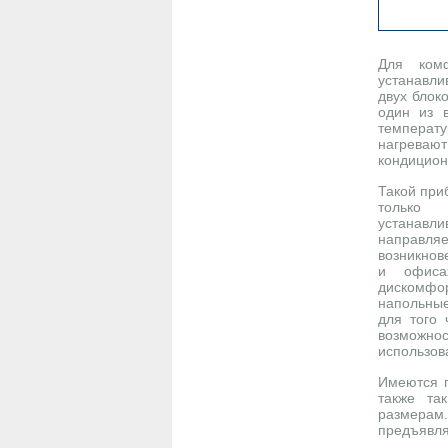
Для ком
устанавл
двух блок
один из в
температ
нагревают
кондицион
Такой при
только 
устанавл
направл
возникнов
и офисах
дискомфо
напольные
для того 
возможно
использов
Имеются 
также та
размерам
предъявля