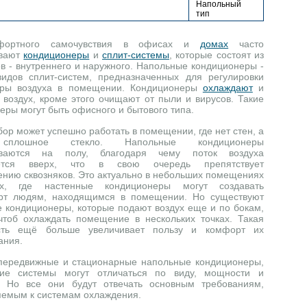
Напольный
тип
фортного самочувствия в офисах и
домах
часто
ивают
кондиционеры
и
сплит-системы
, которые состоят из
ов - внутреннего и наружного. Напольные кондиционеры -
идов сплит-систем, предназначенных для регулировки
уры воздуха в помещении. Кондиционеры
охлаждают
и
 воздух, кроме этого очищают от пыли и вирусов. Такие
еры могут быть офисного и бытового типа.
бор может успешно работать в помещении, где нет стен, а
сплошное стекло. Напольные кондиционеры
иваются на полу, благодаря чему поток воздуха
яется вверх, что в свою очередь препятствует
ению сквозняков. Это актуально в небольших помещениях
, где настенные кондиционеры могут создавать
рт людям, находящимся в помещении. Но существуют
 кондиционеры, которые подают воздух еще и по бокам,
чтоб охлаждать помещение в нескольких точках. Такая
сть ещё больше увеличивает пользу и комфорт их
ания.
передвижные и стационарные напольные кондиционеры,
кие системы могут отличаться по виду, мощности и
. Но все они будут отвечать основным требованиям,
емым к системам охлаждения.