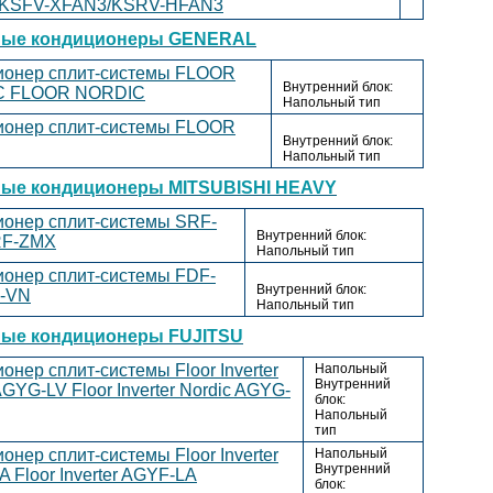
KSFV-XFAN3/KSRV-HFAN3
ные кондиционеры GENERAL
ионер сплит-системы FLOOR
Внутренний блок:
C
FLOOR NORDIC
Напольный тип
ионер сплит-системы FLOOR
Внутренний блок:
Напольный тип
ые кондиционеры MITSUBISHI HEAVY
ионер сплит-системы SRF-
Внутренний блок:
F-ZMX
Напольный тип
ионер сплит-системы FDF-
Внутренний блок:
-VN
Напольный тип
ые кондиционеры FUJITSU
онер сплит-системы Floor Inverter
Напольный
Внутренний
 AGYG-LV
Floor Inverter Nordic AGYG-
блок:
Напольный
тип
онер сплит-системы Floor Inverter
Напольный
Внутренний
LA
Floor Inverter AGYF-LA
блок: