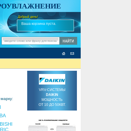
АРОУВЛАЖНЕНИЕ
Добрый день!
-
✎
Ваша корзина пуста.
VRV-СИСТЕМЫ
DAIKIN
марку:
МОЩНОСТЬ
ОТ 10 ДО 50КВТ.
N
BA
BISHI
RIC