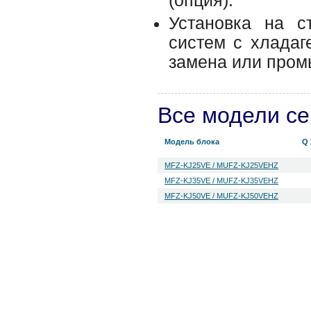
(опция).
Установка на с
систем с хладаг
замена или пром
Все модели с
Модель блока
Q
MFZ-KJ25VE / MUFZ-KJ25VEHZ
MFZ-KJ35VE / MUFZ-KJ35VEHZ
MFZ-KJ50VE / MUFZ-KJ50VEHZ