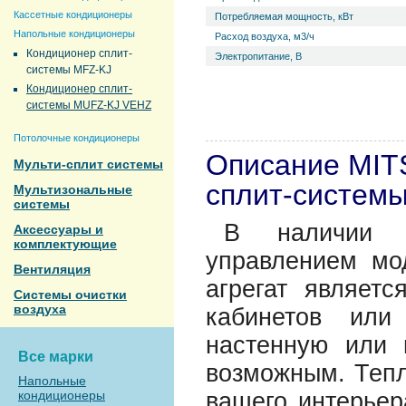
Кассетные кондиционеры
Потребляемая мощность, кВт
Напольные кондиционеры
Расход воздуха, м3/ч
Кондиционер сплит-
Электропитание, В
системы MFZ-KJ
Кондиционер сплит-
системы MUFZ-KJ VEHZ
Потолочные кондиционеры
Описание MIT
Мульти-сплит системы
сплит-систем
Мультизональные
системы
В наличии 
Аксессуары и
комплектующие
управлением мо
Вентиляция
агрегат являет
Системы очистки
воздуха
кабинетов или
настенную или 
Все марки
возможным. Тепл
Напольные
кондиционеры
вашего интерьер