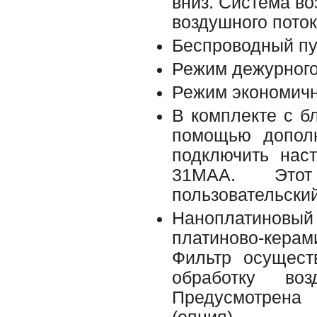
вниз. Система в
воздушного пото
Беспроводный пу
Режим дежурного 
Режим экономич
В комплекте с б
помощью дополн
подключить нас
31MAA. Этот
пользовательски
Наноплатиновый
платиново-керам
Фильтр осущест
обработку во
Предусмотрена