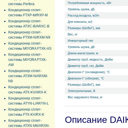
Потребляемая мощность, кВт
системы Perfera
Уровень ш­ума, дБ
Кондиционер сплит-
системы FTXP-M/RXP-M
Расход воздуха, м3/ч
Кондиционер сплит-
Для комнаты, м2
системы ATXC-B/ARXC-B
Размеры (ШхВхГ), мм
Кондиционер сплит-
Вес, кг
системы FTXM-N/RXM-N9
Инверторный тип
Кондиционер сплит-
Уровень ш­ума, дБ
системы MIYORA FTXK-AS
Длина магистрали, м
Кондиционер сплит-
системы MIYORA FTXK-
Диаметр труб, жидкость, Дюйм
AW
Диаметр труб, газ, Дюйм
Кондиционер сплит-
Диапазон t° (охлаждение), °С
системы ATXM-N/ARXM-
Диапазон t° (обогрев), °С
N9
Размеры (ШхВхГ), мм
Кондиционер сплит-
Электропитание, В
системы ATX-KV/ARX-K
Вес наружного блока, кг
Кондиционер сплит-
системы ATYN-L/ARYN-L
Кондиционер сплит-
системы FTX-KV/RX-K
Описание DAI
Кондиционер сплит-
системы ATXN-M6/ARXN-