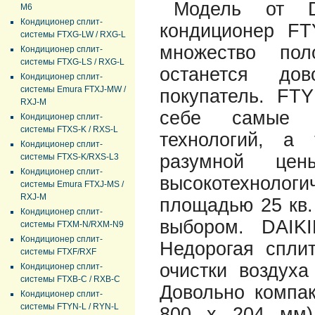
Модель от D
M6
Кондиционер сплит-
кондиционер F
системы FTXG-LW / RXG-L
множество пол
Кондиционер сплит-
системы FTXG-LS / RXG-L
останется до
Кондиционер сплит-
системы Emura FTXJ-MW /
покупатель. FT
RXJ-M
себе самые л
Кондиционер сплит-
системы FTXS-K / RXS-L
технологий, а
Кондиционер сплит-
разумной це
системы FTXS-K/RXS-L3
Кондиционер сплит-
высокотехноло
системы Emura FTXJ-MS /
RXJ-M
площадью 25 кв.
Кондиционер сплит-
выбором. DAI
системы FTXM-N/RXM-N9
Кондиционер сплит-
Недорогая спли
системы FTXF/RXF
очистки воздух
Кондиционер сплит-
системы FTXB-C / RXB-C
Довольно компа
Кондиционер сплит-
системы FTYN-L / RYN-L
800 х 204 мм)