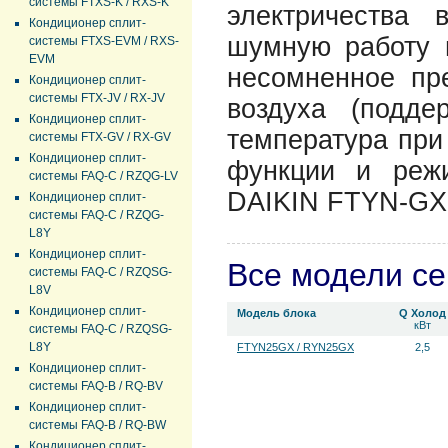
системы FTXS-K / RXS-K
электричества
Кондиционер сплит-
шумную работу 
системы FTXS-EVM / RXS-
EVM
несомненное пр
Кондиционер сплит-
системы FTX-JV / RX-JV
воздуха (подд
Кондиционер сплит-
температура при 
системы FTX-GV / RX-GV
Кондиционер сплит-
функции и режи
системы FAQ-C / RZQG-LV
DAIKIN FTYN-GX
Кондиционер сплит-
системы FAQ-C / RZQG-
L8Y
Кондиционер сплит-
Все модели с
системы FAQ-C / RZQSG-
L8V
Кондиционер сплит-
Модель блока
Q Холод
кВт
системы FAQ-C / RZQSG-
L8Y
FTYN25GX / RYN25GX
2,5
Кондиционер сплит-
системы FAQ-B / RQ-BV
Кондиционер сплит-
системы FAQ-B / RQ-BW
Кондиционер сплит-