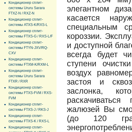
Кондиционер сплит-
элегантном диз
системы Ururu Sarara
FTXZ-N / RXZ-N
касается нар
Кондиционер сплит-
системы ATXS-K/RXS-L
специальным с
Кондиционер сплит-
короззии. Экспл
системы FTXS-G / RXS-L/F
Кондиционер сплит-
и доступной благ
системы FTYN-JXV/RQ-
всегда будет ч
CXV
Кондиционер сплит-
ступени очистк
системы FTXM-K/RXM-L
воздух равноме
Кондиционер сплит-
системы Ururu Sarara
застоя и скво
FTXR / RXR
Кондиционер сплит-
заслонка, кот
системы FTXS-FVM / RXS-
раскачиваться
FVM
Кондиционер сплит-
жалюзей Вы смо
системы FTXS-J / RKS-J
Кондиционер сплит-
(до 120 град
системы FTXS-K / RXS-L
энергопотреблени
Кондиционер сплит-