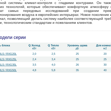
тной системы климат-контроля с гладкими контурами. Он та
их технологий, которые обеспечивают комфортную атмосферу в
ьтат самых передовых исследований при создании пре
ионирования воздуха в европейских интерьерах. Новое поколени
иал, позволяющий делать систему наиболее соответствующей тре
ки, технологическим стандартам и пожеланиям клиентов.
одели серии
ь блока
Q Холод
Q Тепло
Уровень ш­ума
Для комна
кВт
кВт
дБ
м2
LS / RXG20L
2,0
2,5
25
20
LS / RXG25L
2,4
3,4
25
25
LS / RXG35L
3,5
4,0
26
30
LS / RXG50L
4,8
5,8
35
40