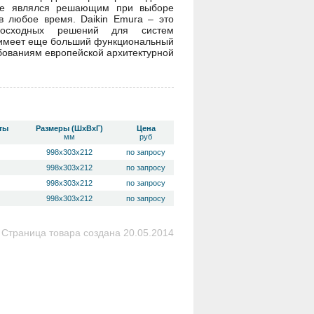
кже являлся решающим при выборе
 любое время. Daikin Emura – это
восходных решений для систем
е имеет еще больший функциональный
бованиям европейской архитектурной
ты
Размеры (ШхВхГ)
Цена
мм
руб
998х303х212
по запросу
998х303х212
по запросу
998х303х212
по запросу
998х303х212
по запросу
Страница товара создана 20.05.2014