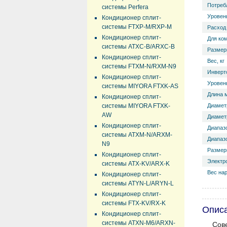
Потреб
системы Perfera
Уровень
Кондиционер сплит-
системы FTXP-M/RXP-M
Расход 
Кондиционер сплит-
Для ко
системы ATXC-B/ARXC-B
Размер
Кондиционер сплит-
Вес, кг
системы FTXM-N/RXM-N9
Инверт
Кондиционер сплит-
Уровень
системы MIYORA FTXK-AS
Длина 
Кондиционер сплит-
системы MIYORA FTXK-
Диамет
AW
Диаметр
Кондиционер сплит-
Диапазо
системы ATXM-N/ARXM-
Диапазо
N9
Размер
Кондиционер сплит-
Электр
системы ATX-KV/ARX-K
Вес нар
Кондиционер сплит-
системы ATYN-L/ARYN-L
Кондиционер сплит-
системы FTX-KV/RX-K
Опис
Кондиционер сплит-
системы ATXN-M6/ARXN-
Сов