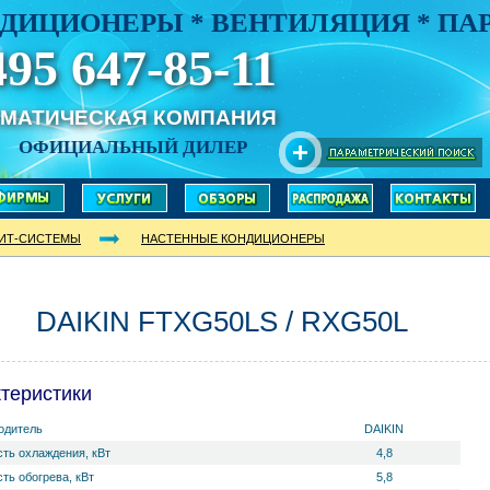
ДИЦИОНЕРЫ * ВЕНТИЛЯЦИЯ * П
495 647-85-11
ИМАТИЧЕСКАЯ КОМПАНИЯ
ОФИЦИАЛЬНЫЙ ДИЛЕР
ИТ-СИСТЕМЫ
НАСТЕННЫЕ КОНДИЦИОНЕРЫ
DAIKIN FTXG50LS / RXG50L
теристики
одитель
DAIKIN
ть охлаждения, кВт
4,8
ть обогрева, кВт
5,8