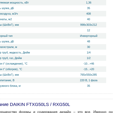
ляемая мощность, кВт
1,36
 ш­ума, дБ
35
воздуха, м3/ч
408
мнаты, м2
40
ы (ШхВхГ), мм
998х303х212
12
орный тип
Инверторный
 ш­ума, дБ
48
магистрали, м
30
р труб, жидкость, Дюйм
1/4
 труб, газ, Дюйм
1/2
н t° (охлаждение), °С
-10...+46
н t° (обогрев), °С
-15...+20
ы (ШхВхГ), мм
765х550х285
опитание, В
220 В, 1 фаза
ужного блока, кг
35
ание DAIKIN FTXG50LS / RXG50L
ершенство формы и содержания дизайн – это все. Именно о