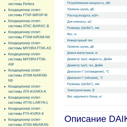
Потребляемая мощность, кВт
системы Perfera
Уровень ш­ума, дБ
Кондиционер сплит-
системы FTXP-M/RXP-M
Расход воздуха, м3/ч
Кондиционер сплит-
Для комнаты, м2
системы ATXC-B/ARXC-B
Размеры (ШхВхГ), мм
Кондиционер сплит-
Вес, кг
системы FTXM-N/RXM-N9
Инверторный тип
Кондиционер сплит-
Уровень ш­ума, дБ
системы MIYORA FTXK-AS
Длина магистрали, м
Кондиционер сплит-
системы MIYORA FTXK-
Диаметр труб, жидкость, Дюйм
AW
Диаметр труб, газ, Дюйм
Кондиционер сплит-
Диапазон t° (охлаждение), °С
системы ATXM-N/ARXM-
Диапазон t° (обогрев), °С
N9
Размеры (ШхВхГ), мм
Кондиционер сплит-
Электропитание, В
системы ATX-KV/ARX-K
Вес наружного блока, кг
Кондиционер сплит-
системы ATYN-L/ARYN-L
Кондиционер сплит-
системы FTX-KV/RX-K
Описание DAI
Кондиционер сплит-
системы ATXN-M6/ARXN-