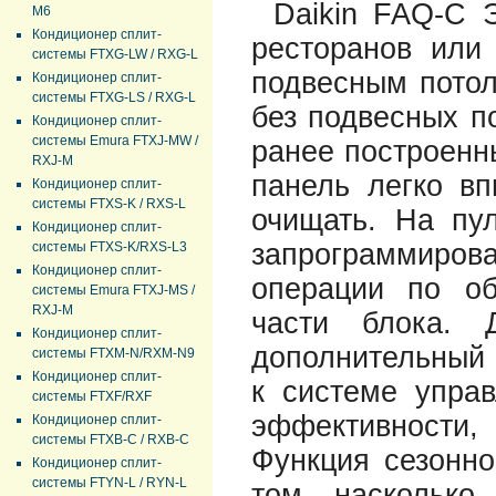
Daikin FAQ-C 
M6
Кондиционер сплит-
ресторанов или
системы FTXG-LW / RXG-L
подвесным пото
Кондиционер сплит-
системы FTXG-LS / RXG-L
без подвесных п
Кондиционер сплит-
системы Emura FTXJ-MW /
ранее построенн
RXJ-M
панель легко вп
Кондиционер сплит-
системы FTXS-K / RXS-L
очищать. На пу
Кондиционер сплит-
запрограммиро
системы FTXS-K/RXS-L3
Кондиционер сплит-
операции по о
системы Emura FTXJ-MS /
RXJ-M
части блока. 
Кондиционер сплит-
дополнительный 
системы FTXM-N/RXM-N9
Кондиционер сплит-
к системе управ
системы FTXF/RXF
эффективности,
Кондиционер сплит-
системы FTXB-C / RXB-C
Функция сезонно
Кондиционер сплит-
системы FTYN-L / RYN-L
том, насколько