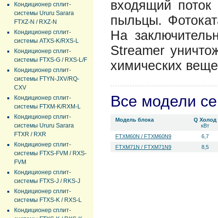
входящий поток 
Кондиционер сплит-
системы Ururu Sarara
пыльцы. Фотокат
FTXZ-N / RXZ-N
На заключительн
Кондиционер сплит-
системы ATXS-K/RXS-L
Streamer уничто
Кондиционер сплит-
системы FTXS-G / RXS-L/F
химических вещес
Кондиционер сплит-
системы FTYN-JXV/RQ-
CXV
Все модели с
Кондиционер сплит-
системы FTXM-K/RXM-L
Кондиционер сплит-
Модель блока
Q Холод
системы Ururu Sarara
кВт
FTXR / RXR
FTXM60N / FTXM60N9
6,7
Кондиционер сплит-
FTXM71N / FTXM71N9
8,5
системы FTXS-FVM / RXS-
FVM
Кондиционер сплит-
системы FTXS-J / RKS-J
Кондиционер сплит-
системы FTXS-K / RXS-L
Кондиционер сплит-