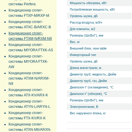
Мощность обогрева, кВт
системы Perfera
Потребляемая мощность, кВт
Кондиционер сплит-
системы FTXP-M/RXP-M
Уровень ш­ума, дБ
Кондиционер сплит-
Расход воздуха, м3/ч
системы ATXC-B/ARXC-B
Для комнаты, м2
Кондиционер сплит-
Размеры (ШхВхГ), мм
системы FTXM-N/RXM-N9
Вес, кг
Кондиционер сплит-
Внешний блок, new-table
системы MIYORA FTXK-AS
Инверторный тип
Кондиционер сплит-
системы MIYORA FTXK-
Уровень ш­ума, дБ
AW
Длина магистрали, м
Кондиционер сплит-
Диаметр труб, жидкость, Дюйм
системы ATXM-N/ARXM-
Диаметр труб, газ, Дюйм
N9
Диапазон t° (охлаждение), °С
Кондиционер сплит-
Диапазон t° (обогрев), °С
системы ATX-KV/ARX-K
Размеры (ШхВхГ), мм
Кондиционер сплит-
системы ATYN-L/ARYN-L
Электропитание, В
Кондиционер сплит-
Вес наружного блока, кг
системы FTX-KV/RX-K
Кондиционер сплит-
системы ATXN-M6/ARXN-