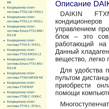
Описание DAI
M6
Кондиционер сплит-
системы FTXG-LW / RXG-L
DAIKIN FTX
Кондиционер сплит-
кондиционеро
системы FTXG-LS / RXG-L
Кондиционер сплит-
управлением про
системы Emura FTXJ-MW /
блок – это сов
RXJ-M
Кондиционер сплит-
работающий на 
системы FTXS-K / RXS-L
Данный хладаген
Кондиционер сплит-
системы FTXS-K/RXS-L3
вещество, легко
Кондиционер сплит-
системы Emura FTXJ-MS /
RXJ-M
Для удобства п
Кондиционер сплит-
пультом дистанц
системы FTXM-N/RXM-N9
Кондиционер сплит-
приобрести он
системы FTXF/RXF
помощи компьюте
Кондиционер сплит-
системы FTXB-C / RXB-C
Кондиционер сплит-
Многоступенч
системы FTYN-L / RYN-L