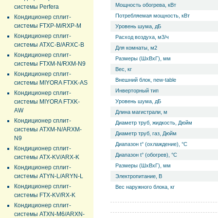
Мощность обогрева, кВт
системы Perfera
Потребляемая мощность, кВт
Кондиционер сплит-
системы FTXP-M/RXP-M
Уровень ш­ума, дБ
Кондиционер сплит-
Расход воздуха, м3/ч
системы ATXC-B/ARXC-B
Для комнаты, м2
Кондиционер сплит-
Размеры (ШхВхГ), мм
системы FTXM-N/RXM-N9
Вес, кг
Кондиционер сплит-
Внешний блок, new-table
системы MIYORA FTXK-AS
Инверторный тип
Кондиционер сплит-
системы MIYORA FTXK-
Уровень ш­ума, дБ
AW
Длина магистрали, м
Кондиционер сплит-
Диаметр труб, жидкость, Дюйм
системы ATXM-N/ARXM-
Диаметр труб, газ, Дюйм
N9
Диапазон t° (охлаждение), °С
Кондиционер сплит-
Диапазон t° (обогрев), °С
системы ATX-KV/ARX-K
Размеры (ШхВхГ), мм
Кондиционер сплит-
системы ATYN-L/ARYN-L
Электропитание, В
Кондиционер сплит-
Вес наружного блока, кг
системы FTX-KV/RX-K
Кондиционер сплит-
системы ATXN-M6/ARXN-