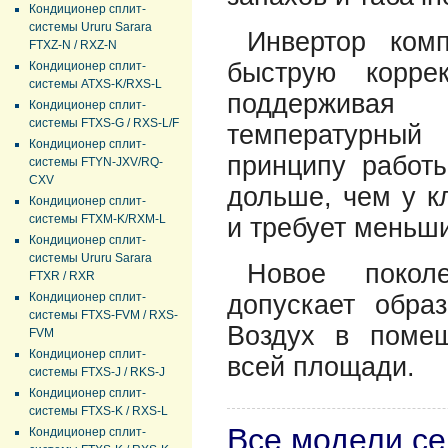
Кондиционер сплит-
системы Ururu Sarara
Инвертор комп
FTXZ-N / RXZ-N
быструю корре
Кондиционер сплит-
системы ATXS-K/RXS-L
поддерживая
Кондиционер сплит-
системы FTXS-G / RXS-L/F
температурный
Кондиционер сплит-
принципу работ
системы FTYN-JXV/RQ-
CXV
дольше, чем у к
Кондиционер сплит-
системы FTXM-K/RXM-L
и требует меньши
Кондиционер сплит-
системы Ururu Sarara
Новое покол
FTXR / RXR
Кондиционер сплит-
допускает обра
системы FTXS-FVM / RXS-
Воздух в помещ
FVM
Кондиционер сплит-
всей площади.
системы FTXS-J / RKS-J
Кондиционер сплит-
системы FTXS-K / RXS-L
Все модели с
Кондиционер сплит-