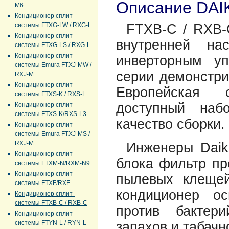
Описание DAI
M6
Кондиционер сплит-
системы FTXG-LW / RXG-L
FTXB-C / RXB-
Кондиционер сплит-
внутренней на
системы FTXG-LS / RXG-L
Кондиционер сплит-
инверторным у
системы Emura FTXJ-MW /
серии демонстри
RXJ-M
Кондиционер сплит-
Европейская с
системы FTXS-K / RXS-L
доступный наб
Кондиционер сплит-
системы FTXS-K/RXS-L3
качество сборки.
Кондиционер сплит-
системы Emura FTXJ-MS /
RXJ-M
Инженеры Daik
Кондиционер сплит-
блока фильтр пр
системы FTXM-N/RXM-N9
Кондиционер сплит-
пылевых клещей
системы FTXF/RXF
кондиционер о
Кондиционер сплит-
системы FTXB-C / RXB-C
против бактери
Кондиционер сплит-
системы FTYN-L / RYN-L
запахов и табачн