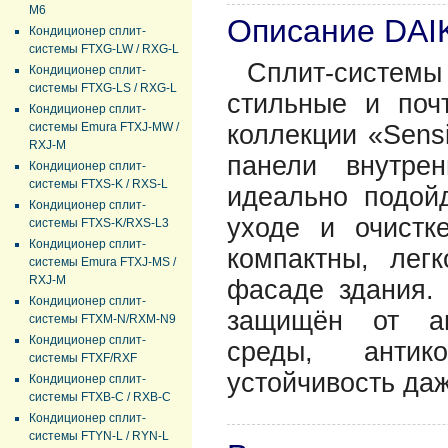
M6
Описание DAI
Кондиционер сплит-
системы FTXG-LW / RXG-L
Сплит-систем
Кондиционер сплит-
системы FTXG-LS / RXG-L
стильные и поч
Кондиционер сплит-
системы Emura FTXJ-MW /
коллекции «Sensi
RXJ-M
панели внутре
Кондиционер сплит-
системы FTXS-K / RXS-L
идеально подой
Кондиционер сплит-
уходе и очистк
системы FTXS-K/RXS-L3
Кондиционер сплит-
компактны, лег
системы Emura FTXJ-MS /
RXJ-M
фасаде здания.
Кондиционер сплит-
защищён от аг
системы FTXM-N/RXM-N9
Кондиционер сплит-
среды, антико
системы FTXF/RXF
устойчивость да
Кондиционер сплит-
системы FTXB-C / RXB-C
Кондиционер сплит-
системы FTYN-L / RYN-L