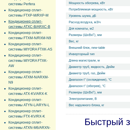
Мощность обогрева, кВт
системы Perfera
Потребляемая мощность, кВт
Кондиционер сплит-
системы FTXP-M/RXP-M
Уровень ш­ума, дБ
Кондиционер сплит-
Расход воздуха, м3/ч
системы ATXC-B/ARXC-B
Для комнаты, м2
Кондиционер сплит-
Размеры (ШхВхГ), мм
системы FTXM-N/RXM-N9
Вес, кг
Кондиционер сплит-
Внешний блок, new-table
системы MIYORA FTXK-AS
Инверторный тип
Кондиционер сплит-
системы MIYORA FTXK-
Длина магистрали, м
AW
Диаметр труб, жидкость, Дюйм
Кондиционер сплит-
Диаметр труб, газ, Дюйм
системы ATXM-N/ARXM-
Диапазон t° (охлаждение), °С
N9
Диапазон t° (обогрев), °С
Кондиционер сплит-
Размеры (ШхВхГ), мм
системы ATX-KV/ARX-K
Электропитание, В
Кондиционер сплит-
системы ATYN-L/ARYN-L
Вес наружного блока, кг
Кондиционер сплит-
системы FTX-KV/RX-K
Быстрый з
Кондиционер сплит-
системы ATXN-M6/ARXN-