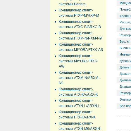
Мощнос
системы Perfera
Потреб
Кондиционер сплит-
системы FTXP-M/RXP-M
Уровень
Кондиционер сплит-
Расход 
системы ATXC-B/ARXC-B
Для ко
Кондиционер сплит-
Размер
системы FTXM-N/RXM-N9
Вес, кг
Кондиционер сплит-
Внешний
системы MIYORA FTXK-AS
Инверт
Кондиционер сплит-
системы MIYORA FTXK-
Длина 
AW
Диамет
Кондиционер сплит-
Диаметр
системы ATXM-N/ARXM-
Диапазо
N9
Диапазо
Кондиционер сплит-
Размер
системы ATX-KV/ARX-K
Электр
Кондиционер сплит-
системы ATYN-L/ARYN-L
Вес нар
Кондиционер сплит-
системы FTX-KV/RX-K
Кондиционер сплит-
системы ATXN-M6/ARXN-