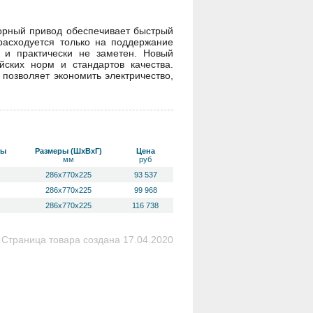
орный привод обеспечивает быстрый
расходуется только на поддержание
 и практически не заметен. Новый
ских норм и стандартов качества.
позволяет экономить электричество,
ты
Размеры (ШхВхГ)
Цена
мм
руб
286x770x225
93 537
286x770x225
99 968
286x770x225
116 738
Страница товара создана 17.04.2020