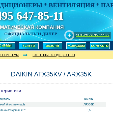
ДИЦИОНЕРЫ * ВЕНТИЛЯЦИЯ * П
495 647-85-11
ИМАТИЧЕСКАЯ КОМПАНИЯ
ОФИЦИАЛЬНЫЙ ДИЛЕР
ИТ-СИСТЕМЫ
НАСТЕННЫЕ КОНДИЦИОНЕРЫ
DAIKIN ATX35KV / ARX35K
теристики
одитель
DAIKIN
ний блок, new-table
ARX35K
ть охлаждения, кВт
3,5