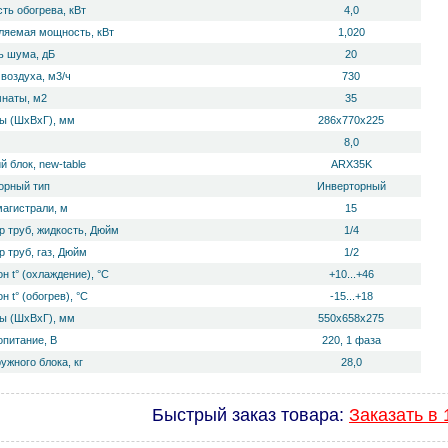
ть обогрева, кВт
4,0
ляемая мощность, кВт
1,020
 ш­ума, дБ
20
воздуха, м3/ч
730
мнаты, м2
35
ы (ШхВхГ), мм
286x770x225
8,0
 блок, new-table
ARX35K
орный тип
Инверторный
магистрали, м
15
р труб, жидкость, Дюйм
1/4
 труб, газ, Дюйм
1/2
н t° (охлаждение), °С
+10...+46
н t° (обогрев), °С
-15...+18
ы (ШхВхГ), мм
550x658x275
опитание, В
220, 1 фаза
ужного блока, кг
28,0
Быстрый заказ товара:
Заказать в 