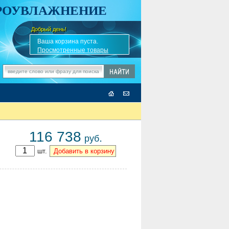
АРОУВЛАЖНЕНИЕ
Добрый день!
-
✎
Ваша корзина пуста.
Просмотренные товары
116 738
.
руб
шт.