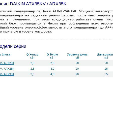
ние DAIKIN ATX35KV / ARX35K
рхтихий кондиционер от Daikin ATX-KV/ARX-K. Мощный инверторт
кондиционера на заданный режим работы, после чего энергия 
та в помещении, при этом кондиционер работает очень тихо
нний блок производится в Чехии при соблюдении всех европей
йший уровень энергоэффективности этого кондиционера (до А++) 
яя при этом в уровне комфорта.
одели серии
ь блока
Q Холод
Q Тепло
Уровень ш­ума
Для комна
кВт
кВт
дБ
м2
V / ARX20K
2,0
2,5
20
20
V / ARX25K
2,5
3,0
20
25
V / ARX35K
3,5
4,0
20
35