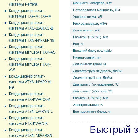
Мощность обогрева, кВт
системы Perfera
Потребляемая мощность, кВт
Кондиционер сплит-
системы FTXP-M/RXP-M
Уровень ш­ума, дБ
Кондиционер сплит-
Расход воздуха, м3/ч
системы ATXC-B/ARXC-B
Для комнаты, м2
Кондиционер сплит-
Размеры (ШхВхГ), мм
системы FTXM-N/RXM-N9
Вес, кг
Кондиционер сплит-
Внешний блок, new-table
системы MIYORA FTXK-AS
Инверторный тип
Кондиционер сплит-
системы MIYORA FTXK-
Длина магистрали, м
AW
Диаметр труб, жидкость, Дюйм
Кондиционер сплит-
Диаметр труб, газ, Дюйм
системы ATXM-N/ARXM-
Диапазон t° (охлаждение), °С
N9
Диапазон t° (обогрев), °С
Кондиционер сплит-
Размеры (ШхВхГ), мм
системы ATX-KV/ARX-K
Электропитание, В
Кондиционер сплит-
системы ATYN-L/ARYN-L
Вес наружного блока, кг
Кондиционер сплит-
системы FTX-KV/RX-K
Быстрый з
Кондиционер сплит-
системы ATXN-M6/ARXN-