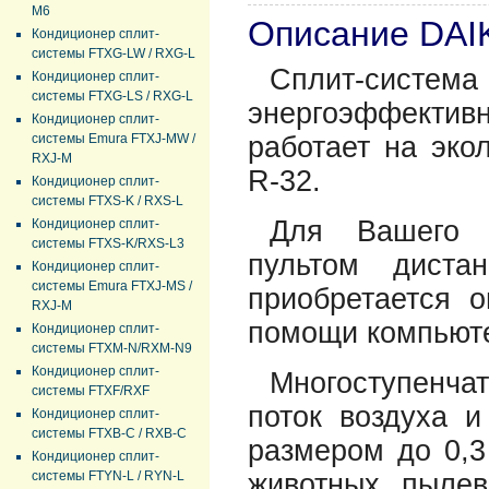
M6
Описание DAI
Кондиционер сплит-
системы FTXG-LW / RXG-L
Сплит-сист
Кондиционер сплит-
системы FTXG-LS / RXG-L
энергоэффекти
Кондиционер сплит-
системы Emura FTXJ-MW /
работает на эко
RXJ-M
R-32.
Кондиционер сплит-
системы FTXS-K / RXS-L
Для Вашего у
Кондиционер сплит-
системы FTXS-K/RXS-L3
пультом дистан
Кондиционер сплит-
системы Emura FTXJ-MS /
приобретается 
RXJ-M
помощи компьюте
Кондиционер сплит-
системы FTXM-N/RXM-N9
Кондиционер сплит-
Многоступенча
системы FTXF/RXF
поток воздуха и
Кондиционер сплит-
системы FTXB-C / RXB-C
размером до 0,
Кондиционер сплит-
системы FTYN-L / RYN-L
животных, пылев