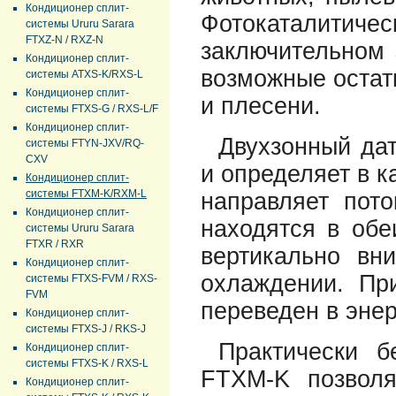
Кондиционер сплит-
Фотокаталитич
системы Ururu Sarara
FTXZ-N / RXZ-N
заключительном 
Кондиционер сплит-
возможные остат
системы ATXS-K/RXS-L
Кондиционер сплит-
и плесени.
системы FTXS-G / RXS-L/F
Кондиционер сплит-
Двухзонный дат
системы FTYN-JXV/RQ-
CXV
и определяет в к
Кондиционер сплит-
системы FTXM-K/RXM-L
направляет пото
Кондиционер сплит-
находятся в обе
системы Ururu Sarara
FTXR / RXR
вертикально вн
Кондиционер сплит-
охлаждении. Пр
системы FTXS-FVM / RXS-
FVM
переведен в эне
Кондиционер сплит-
системы FTXS-J / RKS-J
Практически б
Кондиционер сплит-
системы FTXS-K / RXS-L
FTXM-K позволя
Кондиционер сплит-