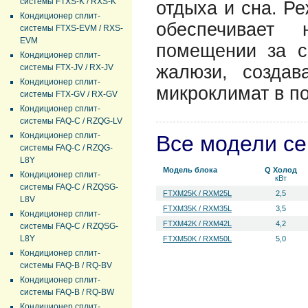
системы FTXS-K / RXS-K
отдыха и сна. Р
Кондиционер сплит-
обеспечивает
системы FTXS-EVM / RXS-
EVM
помещении за с
Кондиционер сплит-
жалюзи, создав
системы FTX-JV / RX-JV
Кондиционер сплит-
микроклимат в п
системы FTX-GV / RX-GV
Кондиционер сплит-
системы FAQ-C / RZQG-LV
Кондиционер сплит-
Все модели с
системы FAQ-C / RZQG-
L8Y
Модель блока
Q Холод
Кондиционер сплит-
кВт
системы FAQ-C / RZQSG-
FTXM25K / RXM25L
2,5
L8V
FTXM35K / RXM35L
3,5
Кондиционер сплит-
FTXM42K / RXM42L
4,2
системы FAQ-C / RZQSG-
L8Y
FTXM50K / RXM50L
5,0
Кондиционер сплит-
системы FAQ-B / RQ-BV
Кондиционер сплит-
системы FAQ-B / RQ-BW
Кондиционер сплит-