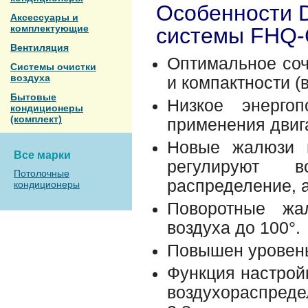
Особенности D
Аксессуары и
комплектующие
системы FHQ
Вентиляция
Оптимальное соч
Системы очистки
воздуха
и компактности (
Бытовые
Низкое энергоп
кондиционеры
(комплект)
применения двига
Новые жалюзи 
Все марки
регулируют 
Потолочные
распределение, 
кондиционеры
Поворотные жа
воздуха до 100°.
Повышен уровень
Функция настрой
воздухораспред