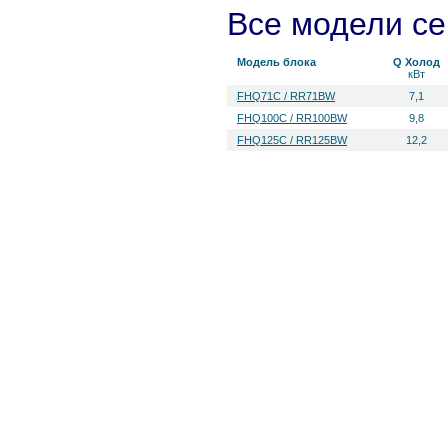
Все модели с
Модель блока
Q Холод
кВт
FHQ71C / RR71BW
7,1
FHQ100C / RR100BW
9,8
FHQ125C / RR125BW
12,2