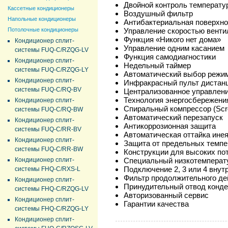
Двойной контроль температу
Кассетные кондиционеры
Воздушный фильтр
Напольные кондиционеры
Антибактериальная поверхно
Потолочные кондиционеры
Управление скоростью венти
Функция «Никого нет дома»
Кондиционер сплит-
Управление одним касанием
системы FUQ-C/RZQG-LV
Функция самодиагностики
Кондиционер сплит-
Недельный таймер
системы FUQ-C/RZQG-LY
Автоматический выбор режи
Кондиционер сплит-
Инфракрасный пульт дистан
системы FUQ-C/RQ-BV
Централизованное управлен
Технология энергосбережени
Кондиционер сплит-
Спиральный компрессор (Scro
системы FUQ-C/RQ-BW
Автоматический перезапуск
Кондиционер сплит-
Антикоррозионная защита
системы FUQ-C/RR-BV
Автоматическая оттайка ине
Кондиционер сплит-
Защита от предельных темпе
системы FUQ-C/RR-BW
Конструкции для высоких по
Кондиционер сплит-
Специальный низкотемперат
Подключение 2, 3 или 4 внут
системы FHQ-C/RXS-L
Фильтр продолжительного де
Кондиционер сплит-
Принудительный отвод конде
системы FHQ-C/RZQG-LV
Авторизованный сервис
Кондиционер сплит-
Гарантии качества
системы FHQ-C/RZQG-LY
Кондиционер сплит-