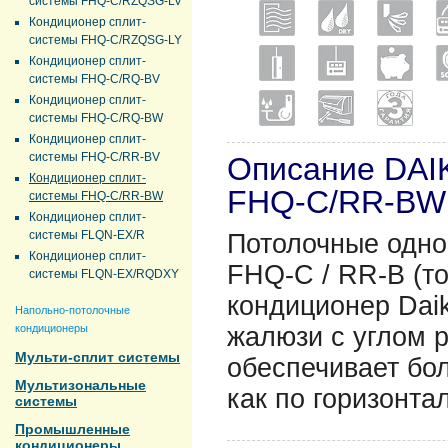
системы FHQ-C/RZQSG-LV
Кондиционер сплит-
системы FHQ-C/RZQSG-LY
Кондиционер сплит-
системы FHQ-C/RQ-BV
Кондиционер сплит-
системы FHQ-C/RQ-BW
Кондиционер сплит-
системы FHQ-C/RR-BV
Описание DAI
Кондиционер сплит-
FHQ-C/RR-BW
системы FHQ-C/RR-BW
Кондиционер сплит-
системы FLQN-EX/R
Потолочныe одно
Кондиционер сплит-
FHQ-C / RR-B (т
системы FLQN-EX/RQDXY
кондиционер Dai
Напольно-потолочные
кондиционеры
жалюзи с углом р
Мульти-сплит системы
обеспечивает бо
Мультизональные
как по горизонтал
системы
Промышленные
кондиционеры