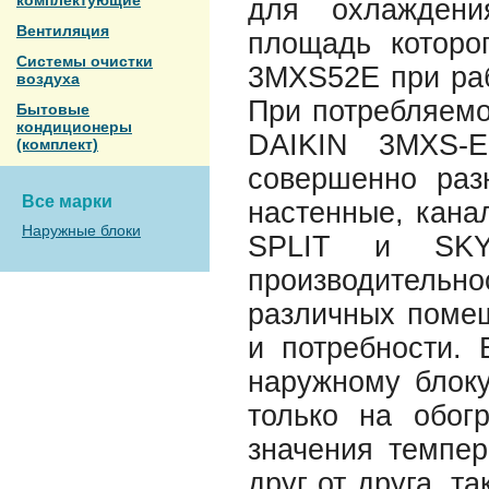
комплектующие
для охлаждени
Вентиляция
площадь которо
Системы очистки
3MXS52E при раб
воздуха
При потребляемо
Бытовые
кондиционеры
DAIKIN 3MXS-E
(комплект)
совершенно раз
Все марки
настенные, кана
Наружные блоки
SPLIT и SKY
производительн
различных помещ
и потребности. 
наружному блоку
только на обог
значения темпер
друг от друга, т