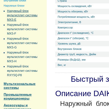
Внутренние блоки
Страна
Наружные блоки
Мощность охлаждения, кВт
Наружный блок
Мощность обогрева, кВт
мультисплит-системы
Потребляемая мощность, кВт
MXS-E
Электропитание, В
Наружный блок
Компрессор
мультисплит-системы
Диапазон t° (охлаждение), °С
MXS-F
Диапазон t° (обогрев), °С
Наружный блок
мультисплит-системы
Уровень ш­ума, дБ
MXS-G
Внутренних блоков
Наружный блок
Диаметр труб, жидкость, Дюйм
мультисплит-системы
Размеры (ВхДхШ), мм
MXS-H
Вес, кг
Наружный блок
мультисплит-системы
RXYSQ-P8
Быстрый з
Мультизональные
системы
Описание DAI
Промышленные
кондиционеры
Наружный блок
Аксессуары и