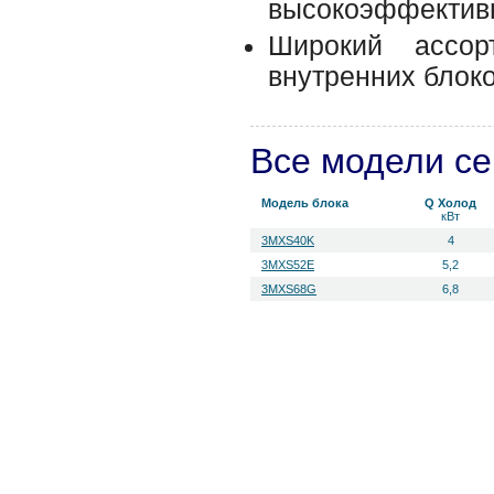
высокоэффектив
Широкий ассор
внутренних блоко
Все модели с
Модель блока
Q Холод
кВт
3MXS40K
4
3MXS52E
5,2
3MXS68G
6,8