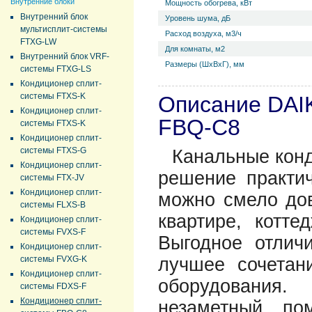
Внутренние блоки
Мощность обогрева, кВт
Внутренний блок
Уровень ш­ума, дБ
мультисплит-системы
Расход воздуха, м3/ч
FTXG-LW
Для комнаты, м2
Внутренний блок VRF-
Размеры (ШхВхГ), мм
системы FTXG-LS
Кондиционер сплит-
системы FTXS-K
Описание DAI
Кондиционер сплит-
FBQ-C8
системы FTXS-K
Кондиционер сплит-
системы FTXS-G
Канальные конд
Кондиционер сплит-
решение практи
системы FTX-JV
Кондиционер сплит-
можно смело дов
системы FLXS-B
квартире, котте
Кондиционер сплит-
системы FVXS-F
Выгодное отлич
Кондиционер сплит-
системы FVXG-K
лучшее сочетан
Кондиционер сплит-
оборудования.
системы FDXS-F
Кондиционер сплит-
незаметный по