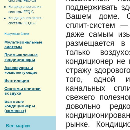
системы FBQ-C8
поддерживать зд
Кондиционер сплит-
системы FFQ-C
Вашем доме. О
Кондиционер сплит-
сплит-систем —
системы FCQG-F
даже самым изы
Наружные блоки
размещается в
Мультизональные
системы
только воздух
Промышленные
кондиционер не 
кондиционеры
Аксессуары и
стражу здоровог
комплектующие
того, одной 
Вентиляция
канальных спл
Системы очистки
воздуха
свежего полезно
Бытовые
довольно редк
кондиционеры
(комплект)
кондиционирован
рынке. Кондици
Все марки