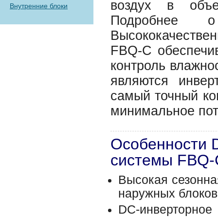
воздух в объе
Внутренние блоки
Подробнее о
Высококачестве
FBQ-C обеспечив
контроль влажно
являются инвер
самый точный ко
минимальное пот
Особенности D
системы FBQ-
Высокая сезонна
наружных блоков
DC-инверторно