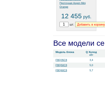
Проточная Aspen Mini
Orange
12 455
.
руб
шт.
Все модели с
Модель блока
Q Холод
кВт
FBQ35C8
3,4
FBQ50C8
5,0
FBQ60C8
5,7