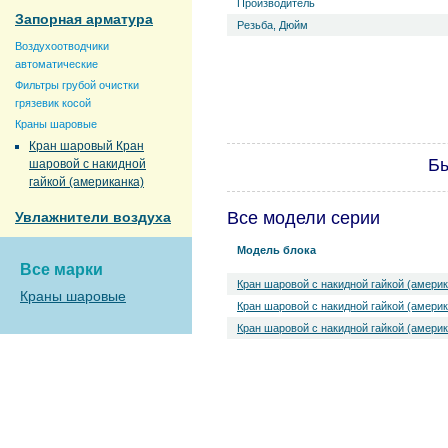
Производитель
Запорная арматура
Резьба, Дюйм
Воздухоотводчики
автоматические
Фильтры грубой очистки
грязевик косой
Краны шаровые
Кран шаровый Кран
Бы
шаровой с накидной
гайкой (американка)
Все модели серии
Увлажнители воздуха
Модель блока
Все марки
Кран шаровой с накидной гайкой (америк
Краны шаровые
Кран шаровой с накидной гайкой (америк
Кран шаровой с накидной гайкой (америк