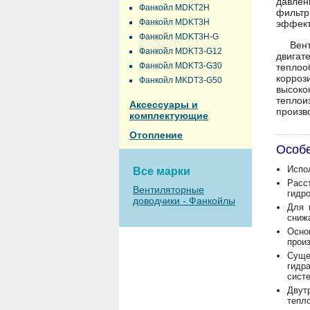
давлен
Фанкойл MDKT2H
фильтр
Фанкойл MDKT3H
эффект
Фанкойл MDKT3H-G
Вен
Фанкойл MDKT3-G12
двига
Фанкойл MDKT3-G30
теплоо
корроз
Фанкойл MKDT3-G50
высок
тепло
Аксессуары и
произв
комплектующие
Отопление
Особ
Испо
Все марки
Расс
Вентиляторные
гидр
доводчики - Фанкойлы
Для 
сниж
Осно
прои
Суще
гидр
сист
Двут
тепл