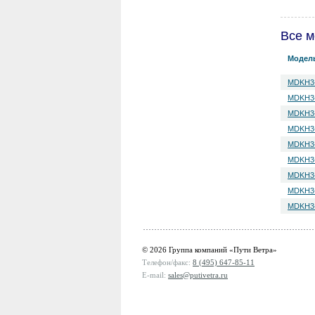
Все м
Модел
MDKH3
MDKH3
MDKH3
MDKH3
MDKH3
MDKH3
MDKH3
MDKH3
MDKH3
© 2026 Группа компаний «Пути Ветра»
Телефон/факс:
8 (495) 647-85-11
E-mail:
sales@putivetra.ru