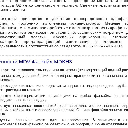
ия на теплообменниках. Легкость в проведении монтажа и раб
 класса G2 легко снимается и чистится. Съемные крыльчатки ве
ивной чистки.
тиляторы приводятся в движение непосредственно однофаз
телем с постоянно включенным конденсатором. Медные т
бменника. Алюминиевое оребрение имеет покрытие из гидрофильно
ионно стойкой оцинкованной стали с гальваническим покрытием.
окачественный пластик. Массивный оцинкованный сталь
изоляцией, предотвращающей запотевание и коррозию.
одительность в соответствии со стандартом IEC 60335-2-40-2002.
енности MDV Фанкойл MDKH3
льзуется теплоноситель вода или антифриз (незамерзающий водный рас
тояние между фанкойлами и чиллером практически не ограничено и 
омодуля.
прокладки системы используются стандартные водопроводные трубы 
ает расходы на монтаж.
вными характеристиками, влияющими на выбор фанкойла, являют
зводительность по воздуху.
ствует несколько типов фанкойлов, в зависимости от их внешнего вида
авлической системе и способа управления. От типа фанкойла зависит с
еме.
рубные фанкойлы имеют один теплообменник. В зависимости от
оносителя такой фанкойл работает либо на обогрев, либо на охлаждени