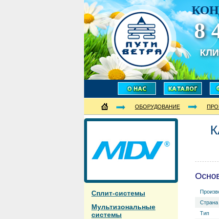
КОН
8 
КЛ
ОБОРУДОВАНИЕ
ПРО
К
Осно
Произв
Сплит-системы
Страна
Мультизональные
Тип
системы