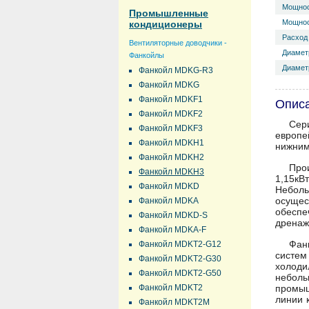
Мощнос
Промышленные
Мощнос
кондиционеры
Расход 
Вентиляторные доводчики -
Диамет
Фанкойлы
Диаметр
Фанкойл MDKG-R3
Фанкойл MDKG
Фанкойл MDKF1
Опис
Фанкойл MDKF2
Сер
Фанкойл MDKF3
европе
Фанкойл MDKH1
нижним
Фанкойл MDKH2
Про
Фанкойл MDKH3
1,15кВ
Фанкойл MDKD
Неболь
осуще
Фанкойл MDKA
обеспе
Фанкойл MDKD-S
дренаж
Фанкойл MDKA-F
Фан
Фанкойл MDKT2-G12
систем
Фанкойл MDKT2-G30
холоди
Фанкойл MDKT2-G50
небол
Фанкойл MDKT2
промыш
линии 
Фанкойл MDKT2M