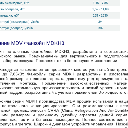
ть охлаждения, кВт
1,15 - 7,85
ть обогрева, кВт
1,52 - 11,69
воздуха, м3/ч
255 - 1530
р труб (охлаждение), Дюйм
3/4
 труб (обогрев), Дюйм
3/4
ание MDV Фанкойл MDKH3
ия потолочных фанкойлов MDKH3, разработана в соответстви
йского рынка. Предназначены для вертикального и подпотолоч
 забором воздуха. Поставляются в бескорпусном исполнении.
изводятся из компонентов прошедших многоступенчатый контроль
т до 7,85кВт. Фанкойлы серии MDKH разработаны и изготовле
шой размер и толщина агрегата дают ему ряд преимуществ, так
ствления монтажа. Применение высококачественных матер
чивают оптимальную производительность и низкий уровень шума 
ный поддон, разработанный с учетом подключения 3-х ходового кл
койлы серии MDKH производства MDV прошли испытания в нацио
 центрального кондиционирования. Они рекомендованы к исп
льной промышленности CRRA (China Refrigeration And Air-Condition
ьшим размерам и удачнному дизайну агрегаты данной серии
ленных, так и в бытовых помещениях. Полное соответствие т
корпуса агрегата. Широкий диапазон устройств управления. Низк