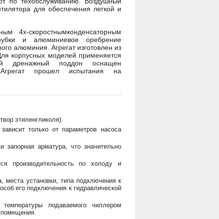
от по техобслуживанию. Воздушный
нтилятора для обеспечения легкой и
ным 4х-скоростнымконденсаторным
рубки и алюминиевое оребрение
го алюминия. Агрегат изготовлен из
 Для корпусных моделей применяется
ной дренажный поддон оснащен
 Агрегат прошел испытания на
твор этиленгликоля).
зависит только от параметров насоса
и запорная арматура, что значительно
ся производительность по холоду и
, места установки, типа подключения к
пособ его подключения к гидравлической
 температуры подаваемого чиллером
е помещения.