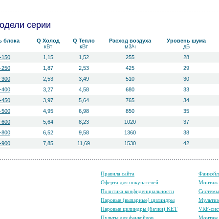
одели серии
ь блока
Q Холод
Q Тепло
Расход воздуха
Уровень ш­ума
кВт
кВт
м3/ч
дБ
-150
1,15
1,52
255
28
-250
1,87
2,53
425
29
-300
2,53
3,49
510
30
-400
3,27
4,58
680
33
-450
3,97
5,64
765
34
-500
4,95
6,98
850
35
-600
5,64
8,23
1020
37
-800
6,52
9,58
1360
38
-900
7,85
11,69
1530
42
Правила сайта
Фанкойл
Оферта для покупателей
Монтаж 
Политика конфиденциальности
Систем
Паровые (выпарные) цилиндры
Мультиз
Паровые цилиндры (бачки) KET
VRF-сис
Пульты для фанкойлов
Монтаж 