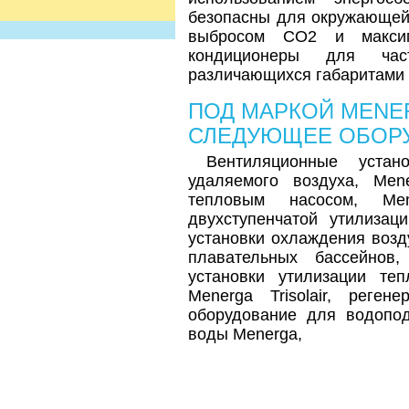
безопасны для окружающей
выбросом СО2 и максим
кондиционеры для час
различающихся габаритами
ПОД МАРКОЙ
MENE
СЛЕДУЮЩЕЕ ОБОР
Вентиляционные устан
удаляемого воздуха, Men
тепловым насосом, Men
двухступенчатой утилизаци
установки охлаждения возду
плавательных бассейнов
установки утилизации теп
Menerga Trisolair, реген
оборудование для водопод
воды Menerga,