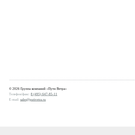
© 2026 Группа компаний «Пути Ветра»
Телефон/факс:
8 (495) 647-85-11
E-mail:
sales@putivetra.ru