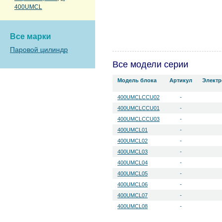
400UMCL
Все марки
Паровой цилиндр
Все модели серии
Модель блока
Артикул
Электр
400UMCLCCU02
-
400UMCLCCU01
-
400UMCLCCU03
-
400UMCL01
-
400UMCL02
-
400UMCL03
-
400UMCL04
-
400UMCL05
-
400UMCL06
-
400UMCL07
-
400UMCL08
-