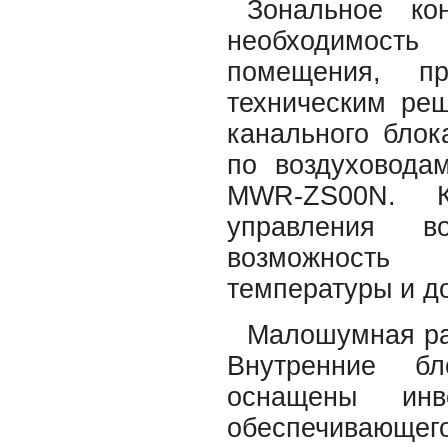
Зональное ко
необходимость
помещения, п
техническим ре
канального блок
по воздуховода
MWR-ZS00N. К
управления в
возможность 
температуры и до
Малошумная раб
Внутренние бл
оснащены инве
обеспечивающ