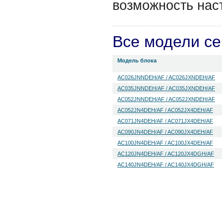
возможность нас
Все модели с
Модель блока
AC026JNNDEH/AF / AC026JXNDEH/AF
AC035JNNDEH/AF / AC035JXNDEH/AF
AC052JNNDEH/AF / AC052JXNDEH/AF
AC052JN4DEH/AF / AC052JX4DEH/AF
AC071JN4DEH/AF / AC071JX4DEH/AF
AC090JN4DEH/AF / AC090JX4DEH/AF
AC100JN4DEH/AF / AC100JX4DEH/AF
AC120JN4DEH/AF / AC120JX4DGH/AF
AC140JN4DEH/AF / AC140JX4DGH/AF