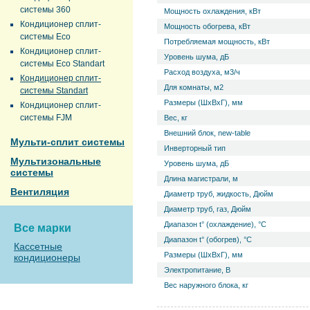
системы 360
Мощность охлаждения, кВт
Кондиционер сплит-
Мощность обогрева, кВт
системы Eco
Потребляемая мощность, кВт
Кондиционер сплит-
Уровень ш­ума, дБ
системы Eco Standart
Расход воздуха, м3/ч
Кондиционер сплит-
Для комнаты, м2
системы Standart
Размеры (ШхВхГ), мм
Кондиционер сплит-
системы FJM
Вес, кг
Внешний блок, new-table
Мульти-сплит системы
Инверторный тип
Мультизональные
Уровень ш­ума, дБ
системы
Длина магистрали, м
Вентиляция
Диаметр труб, жидкость, Дюйм
Диаметр труб, газ, Дюйм
Диапазон t° (охлаждение), °С
Все марки
Диапазон t° (обогрев), °С
Кассетные
Размеры (ШхВхГ), мм
кондиционеры
Электропитание, В
Вес наружного блока, кг